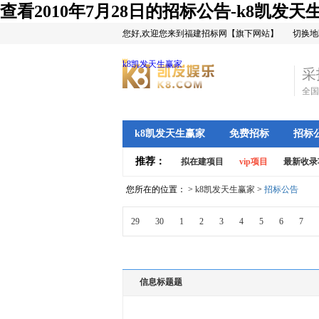
查看2010年7月28日的招标公告-k8凯发天
您好,欢迎您来到福建招标网【旗下网站】
切换地
k8凯发天生赢家
采
全国
k8凯发天生赢家
免费招标
招标
推荐：
拟在建项目
vip项目
最新收录
您所在的位置： >
k8凯发天生赢家
>
招标公告
29
30
1
2
3
4
5
6
7
信息标题题