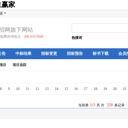
生赢家
区
招网旗下网站
免费咨询电话：
400-810-9688
热搜词
公告
中标结果
招标变更
招标预告
标书下载
会员
项目
项目追踪
8
9
10
11
12
13
14
15
16
17
18
19
20
21
1/3
258
当前第
页 共
条记录