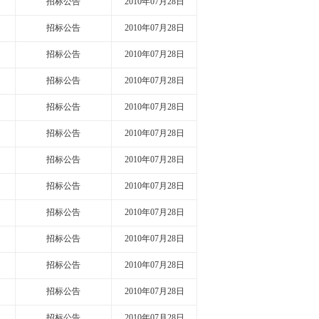
招标公告
2010年07月28日
招标公告
2010年07月28日
招标公告
2010年07月28日
招标公告
2010年07月28日
招标公告
2010年07月28日
招标公告
2010年07月28日
招标公告
2010年07月28日
招标公告
2010年07月28日
招标公告
2010年07月28日
招标公告
2010年07月28日
招标公告
2010年07月28日
招标公告
2010年07月28日
招标公告
2010年07月28日