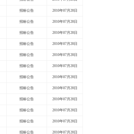
招标公告
2010年07月28日
招标公告
2010年07月28日
招标公告
2010年07月28日
招标公告
2010年07月28日
招标公告
2010年07月28日
招标公告
2010年07月28日
招标公告
2010年07月28日
招标公告
2010年07月28日
招标公告
2010年07月28日
招标公告
2010年07月28日
招标公告
2010年07月28日
招标公告
2010年07月28日