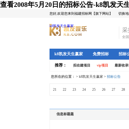
查看2008年5月20日的招标公告-k8凯发天
您好,欢迎您来到福建招标网【旗下网站】
切换地
k8凯发天生赢家
采
全国
k8凯发天生赢家
免费招标
招标
推荐：
拟在建项目
vip项目
最新收录
您所在的位置： >
k8凯发天生赢家
>
招标公告
21
22
23
24
25
26
27
28
信息标题题