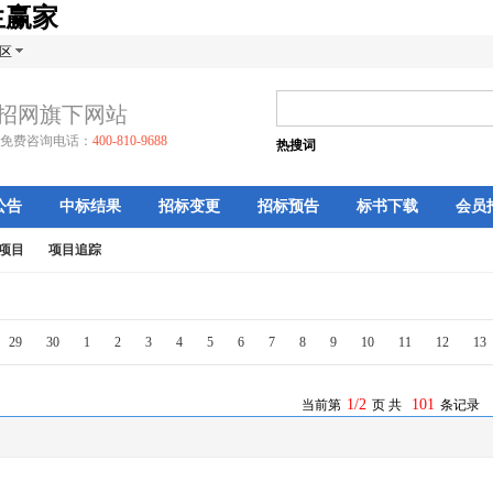
生赢家
区
招网旗下网站
免费咨询电话：
400-810-9688
热搜词
公告
中标结果
招标变更
招标预告
标书下载
会员
项目
项目追踪
29
30
1
2
3
4
5
6
7
8
9
10
11
12
13
1/2
101
当前第
页 共
条记录