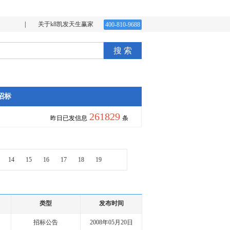
|
关于k8凯发天生赢家
400-810-9688
搜 索
招标
261829
昨日已发信息
条
14
15
16
17
18
19
类型
发布时间
招标公告
2008年05月20日