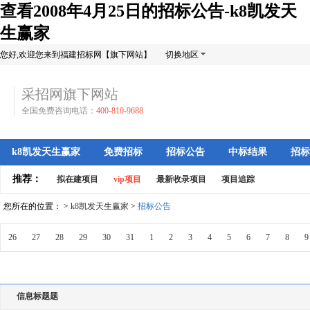
查看2008年4月25日的招标公告-k8凯发天
生赢家
您好,欢迎您来到福建招标网【旗下网站】
切换地区
采招网旗下网站
全国免费咨询电话：
400-810-9688
k8凯发天生赢家
免费招标
招标公告
中标结果
招标
推荐：
拟在建项目
vip项目
最新收录项目
项目追踪
您所在的位置： >
k8凯发天生赢家
>
招标公告
26
27
28
29
30
31
1
2
3
4
5
6
7
8
9
信息标题题