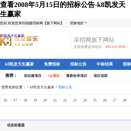
查看2008年5月15日的招标公告-k8凯发天
生赢家
您好,欢迎您来到福建招标网【旗下网站】
切换地区
k8凯发天生赢家
采招网旗下网站
全国免费咨询电话：
400-810-9688
k8凯发天生赢家
免费招标
招标公告
中标结果
招标
推荐：
拟在建项目
vip项目
最新收录项目
项目追踪
您所在的位置： >
k8凯发天生赢家
>
招标公告
16
17
18
19
20
21
22
23
24
25
26
27
28
信息标题题