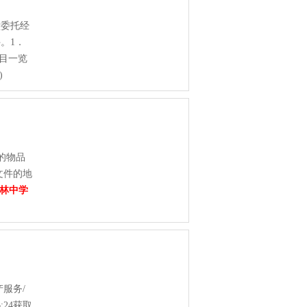
堂委托经
。1．
项目一览
)
的物品
文件的地
林中学
服务/
24获取