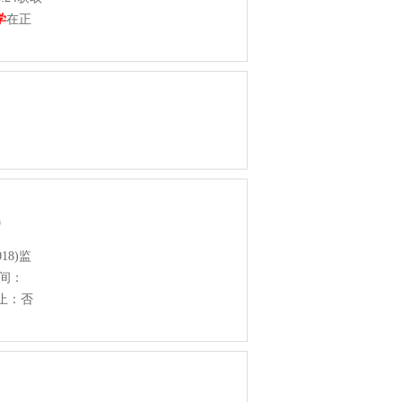
学
在正
29
18)监
时间：
终止：否