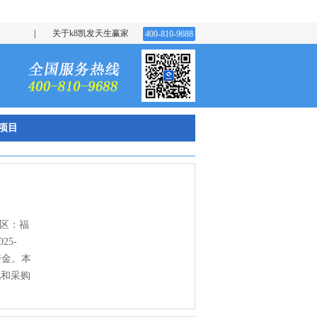
|
关于k8凯发天生赢家
400-810-9688
项目
地区：福
5-
资金。本
况和采购