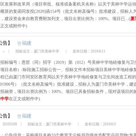
安区发展和改革局（项目审批、核准或备案机关名称）以关于美林中学运
概算的复函同发投[2020]函154号（批文名称及编号）批准建设，招标人
，建设资金来自教育费附加列支，项目出资比例为：100%。项目已...(
厦
正文或附件中)
公告】
福建
 --
|
招标业主：厦门市美林中学
|
发布日期：2019/6/11
招标编号：恩哲（同）招字（2019）第（012）号美林中学地砖修复与卫
项目名称）/标段施工招标公告一、招标文件本招标项目美林中学地砖修
工程已由厦门市同安区教育局以关于美林中学地砖修复与卫生间改造工程
201906号）（批文名称及编号）批准建设，招标人为厦门市美林中学，建
投融资，项目出资比例为：100%。项目已具备招标条件，现对该项目的施..
林中学
在正文或附件中)
公告】
福建
20193109
|
招标业主：厦门市美林中学
|
发布日期：2019/6/3
：公告信息：采购项目名称33个教室无尘板书升级改造配套品目货物/专用