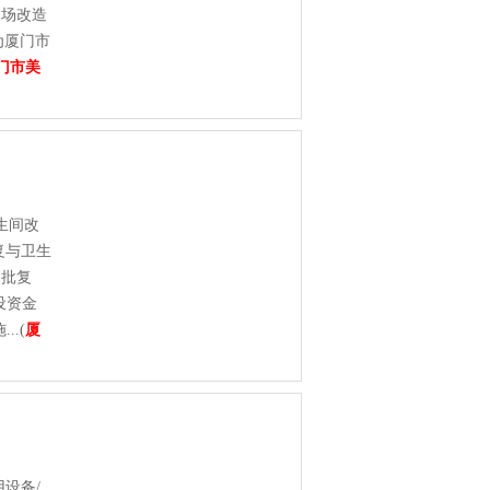
动场改造
为厦门市
门市美
生间改
复与卫生
的批复
设资金
.(
厦
设备/