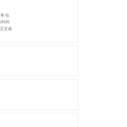
务/会
告时间
正文或