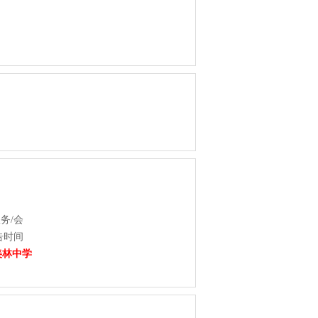
务/会
告时间
美林中学