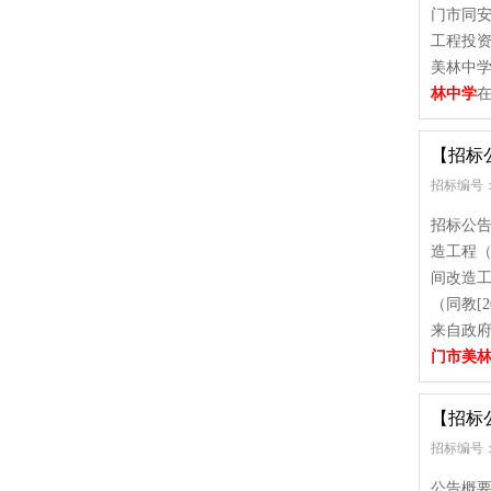
门市同
工程投资
美林中学
林中学
在
【招标
招标编号：
招标公告
造工程（
间改造
（同教[
来自政府
门市美
【招标
招标编号： 
公告概要