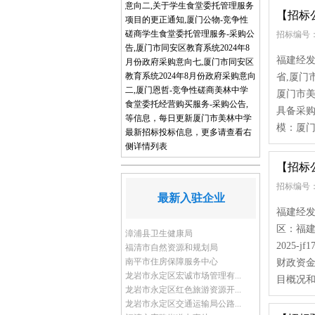
意向二,关于学生食堂委托管理服务
【招标
项目的更正通知,厦门公物-竞争性
磋商学生食堂委托管理服务-采购公
招标编号：
告,厦门市同安区教育系统2024年8
福建经发
月份政府采购意向七,厦门市同安区
教育系统2024年8月份政府采购意向
省,厦门
二,厦门恩哲-竞争性磋商美林中学
厦门市
食堂委托经营购买服务-采购公告,
具备采
等信息，每日更新厦门市美林中学
模：厦门
最新招标投标信息，更多请查看右
侧详情列表
【招标
招标编号：
最新入驻企业
福建经发
区：福建
漳浦县卫生健康局
2025
福清市自然资源和规划局
南平市住房保障服务中心
财政资
龙岩市永定区宏诚市场管理有...
目概况和
龙岩市永定区红色旅游资源开...
龙岩市永定区交通运输局公路...