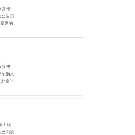
务/餐
次公告日
生赢家的
务/餐
取采购文
0（北京时
造工程
程已由厦