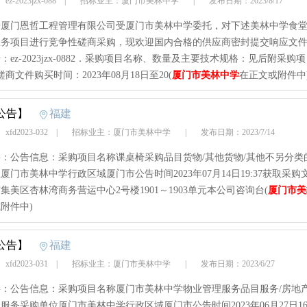
z-2023jzx-088
|
招标业主：厦门市美林中学
|
发布日期：2023/8/17
告厦门恩哲工程管理有限公司受厦门市美林中学委托，对下述美林中学食
服务项目进行竞争性磋商采购，现欢迎国内合格的供应商密封提交响应文件
：ez-2023jzx-0882．采购项目名称、数量及主要技术规格：见后附采购
商文件购买时间：2023年08月18日至20(
厦门市美林中学
在正文或附件中
公告】
福建
fd2023-032
|
招标业主：厦门市美林中学
|
发布日期：2023/7/14
：公告信息：采购项目名称课桌椅采购品目货物/其他货物/其他不另分类
厦门市美林中学行政区域厦门市公告时间2023年07月14日19:37获取采购
集美区杏林湾商务营运中心2号楼1901～1903单元本公司咨询台(
厦门市美
附件中)
公告】
福建
fd2023-031
|
招标业主：厦门市美林中学
|
发布日期：2023/6/27
：公告信息：采购项目名称厦门市美林中学物业管理服务品目服务/房地产
服务采购单位厦门市美林中学行政区域厦门市公告时间2023年06月27日16: