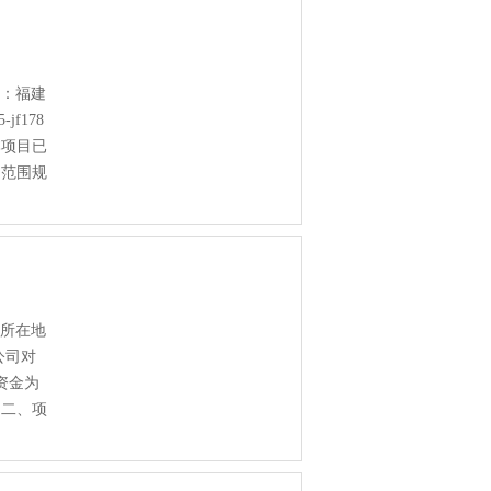
区：福建
f178
本项目已
购范围规
目所在地
公司对
资金为
。二、项