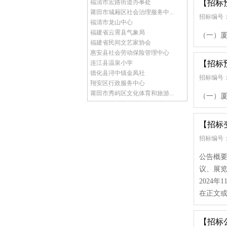
福清市宏路街道办事处
【招标
莆田市城厢区社会治理服务中...
招标编号：
福清市龙山中心
福建省云霄县气象局
（一）厦
福建省民间文艺家协会
惠安县社会劳动保险管理中心
连江县温泉小学
【招标
德化县浔中镇金凤社
招标编号：
翔安区行政服务中心
莆田市秀屿区文化体育和旅游...
（一）厦
【招标
招标编号： g
公告概要
议、展览
2024年
在正文或
【招标