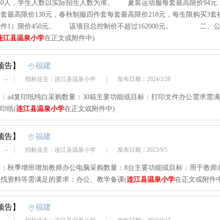
60人，学生人数以实际招生人数为准。 夏装运动服每套最高限价94元
套最高限价138元，春秋制服四件套每套最高限价218元，每生限购买3套
件1）限价450元。 该项目总控制价不超过162000元。 二、
连江县温泉小学
在正文或附件中)
预告】
福建
 --
|
招标业主：连江县温泉小学
|
发布日期：2024/2/28
：a4复印纸纯白采购数量：30箱主要功能或目标：打印文件办公需求需
印纸(
连江县温泉小学
在正文或附件中)
预告】
福建
 --
|
招标业主：连江县温泉小学
|
发布日期：2023/9/5
容：秋季增班增加教师办公电脑采购数量：8台主要功能或目标：用于教师
找资料等需满足的要求：办公、教学备课(
连江县温泉小学
在正文或附件中
预告】
福建