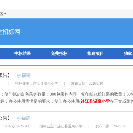
区
建招标网
中标结果
免费招标
拟建项目
独家
预告】
福建
 --
|
招标业主：连江县温泉小学
|
发布日期：2026/2/10
：复印纸a4白色采购数量：300包采购内容：复印纸a4粉红采购数量：50
标：办公使用需满足的要求：复印办公使用(
连江县温泉小学
在正文或附件
公告】
福建
zszb[gk]2025042
|
招标业主：连江县温泉小学
|
发布日期：2026/1/23