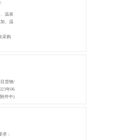
20
*、温泉
参加。温
获取采购
目货物/
3年06
附件中)
要求：