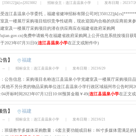
50122]jk[cs]2023002
|
招标业主：连江县温泉小学
|
发布日期：2023/7/
连江县温泉小学委托，福建省健坤招标有限公司对[350122]jk[cs]*****
建室及一楼展厅采购项目组织竞争性磋商，现欢迎国内合格的供应商前来
党建室及一楼展厅采购项目的潜在供应商应在福建省政府采购网
.czt.fujian.gov.cn)免费申请账号在福建省政府采购网上公开信息系统按项目
2023年07月31日0(
连江县温泉小学
在正文或附件中)
公告】
福建
 --
|
招标业主：连江县温泉小学
|
发布日期：2023/6/29
：公告信息：采购项目名称连江县温泉小学党建室及一楼展厅采购项目品
/其他不另分类的物品采购单位连江县温泉小学行政区域福州市公告时间202
9:04开标时间2023年07月12日10:00预算金额￥49(
连江县温泉小学
在正文或
预告】
福建
 --
|
招标业主：连江县温泉小学
|
发布日期：2023/6/21
：班级教学多媒体采购数量：6套主要功能或目标：86寸多媒体需满足的