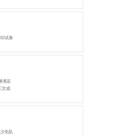
足印试卷
够满足
正文或
/2
、少先队