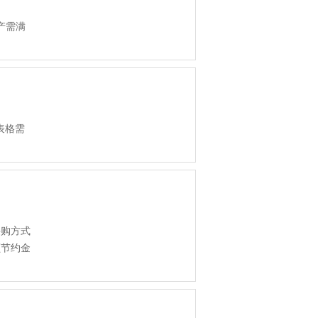
产需满
表格需
采购方式
额节约金