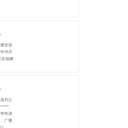
22
广播室设
年08月
先在福建
22
性谈判公
****、
竞争性谈
室、广播
)