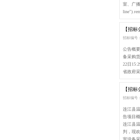
室、广播室设备
line").re
【招标
招标编号： [3
公告概
备采购货
22日1
省政府采购网(
【招标
招标编号： [3
连江县
告项目概况
连江县
判，现
室设备采