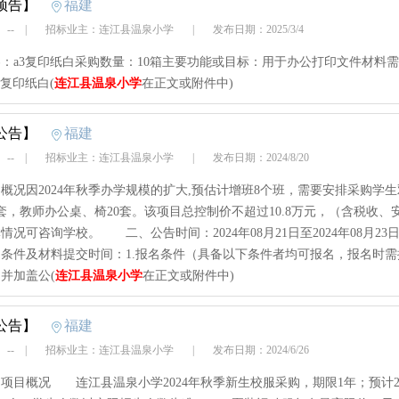
预告】
福建
 --
|
招标业主：连江县温泉小学
|
发布日期：2025/3/4
：a3复印纸白采购数量：10箱主要功能或目标：用于办公打印文件材料
3复印纸白(
连江县温泉小学
在正文或附件中)
公告】
福建
 --
|
招标业主：连江县温泉小学
|
发布日期：2024/8/20
概况因2024年秋季办学规模的扩大,预估计增班8个班，需要安排采购学
0套，教师办公桌、椅20套。该项目总控制价不超过10.8万元，（含税收、
情况可咨询学校。 二、公告时间：2024年08月21日至2024年08月2
条件及材料提交时间：1.报名条件（具备以下条件者均可报名，报名时需
并加盖公(
连江县温泉小学
在正文或附件中)
公告】
福建
 --
|
招标业主：连江县温泉小学
|
发布日期：2024/6/26
概况 连江县温泉小学2024年秋季新生校服采购，期限1年；预计20