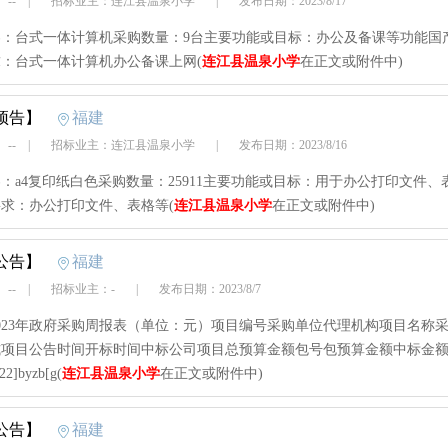
 --
|
招标业主：连江县温泉小学
|
发布日期：2023/8/17
容：台式一体计算机采购数量：9台主要功能或目标：办公及备课等功能国
：台式一体计算机办公备课上网(
连江县温泉小学
在正文或附件中)
预告】
福建
 --
|
招标业主：连江县温泉小学
|
发布日期：2023/8/16
：a4复印纸白色采购数量：25911主要功能或目标：用于办公打印文件、
求：办公打印文件、表格等(
连江县温泉小学
在正文或附件中)
公告】
福建
 --
|
招标业主：-
|
发布日期：2023/8/7
023年政府采购周报表（单位：元）项目编号采购单位代理机构项目名称
式项目公告时间开标时间中标公司项目总预算金额包号包预算金额中标金
22]byzb[g(
连江县温泉小学
在正文或附件中)
公告】
福建