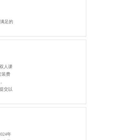
需满足的
生双人课
安装费
3日。
提交以
24年