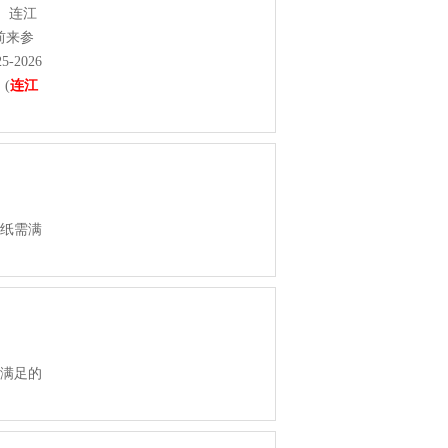
2、连江
前来参
-2026
(
连江
用纸需满
需满足的