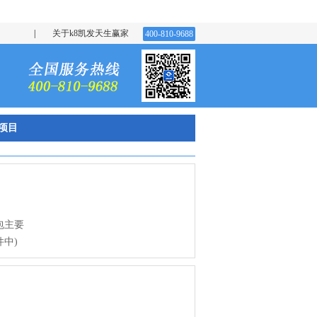
|
关于k8凯发天生赢家
400-810-9688
项目
包主要
中)