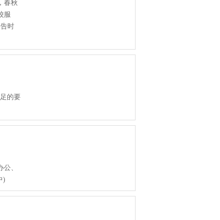
，春秋
校服
公告时
满足的要
办公、
)