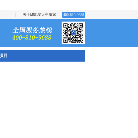
|
关于k8凯发天生赢家
400-810-9688
项目