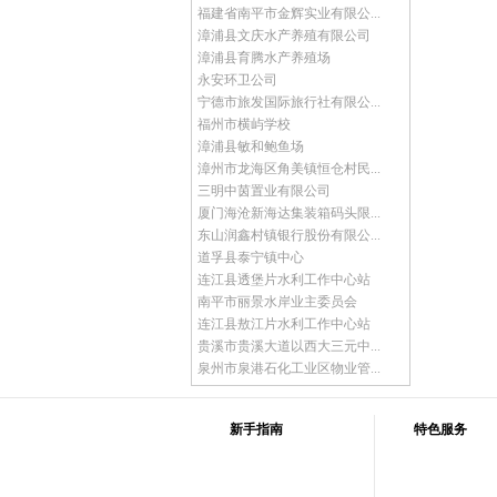
福建省南平市金辉实业有限公...
漳浦县文庆水产养殖有限公司
漳浦县育腾水产养殖场
永安环卫公司
宁德市旅发国际旅行社有限公...
福州市横屿学校
漳浦县敏和鲍鱼场
漳州市龙海区角美镇恒仓村民...
三明中茵置业有限公司
厦门海沧新海达集装箱码头限...
东山润鑫村镇银行股份有限公...
道孚县泰宁镇中心
连江县透堡片水利工作中心站
南平市丽景水岸业主委员会
连江县敖江片水利工作中心站
贵溪市贵溪大道以西大三元中...
泉州市泉港石化工业区物业管...
新手指南
特色服务