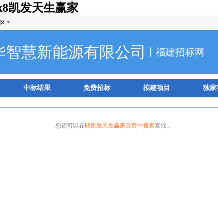
k8凯发天生赢家
区
华智慧新能源有限公司
丨福建招标网
中标结果
免费招标
拟建项目
独家
您还可以在
k8凯发天生赢家首页中搜索
查找...