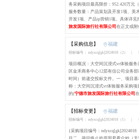
务采购项目最高限价：952.420万
服务数量：产品策划及开发1项、美
开发1项、产品ip营销1项。具体详见
旅发国际旅行社有限公司
在正文或附
【采购信息】
福建
招标编号： ndyxcq[gk]2024018（2）
|
招
项目概况：大空间沉浸式vr体验服
区金禾商务中心12层有信公司业务部获取
时间）前递交投标文件。一、项目基本情况项
称：大空间沉浸式vr体验服务采购项目
的(
宁德市旅发国际旅行社有限公司
【招标变更】
福建
招标编号： ndyxcq[gk]2024018（1）
|
招
{采购项目编号：ndyxcq[gk]20
目二、项目终止的原因君看众妙（天