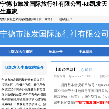
宁德市旅发国际旅行社有限公司-k8凯发天
生赢家
您好,欢迎您来到福建招标网【旗下网站】
切换地区
宁德市旅发国际旅行社有限公司
k8凯发天生赢家
招标公告
中标结果
k8凯发天生赢家的简介
【采购信息】
福建
招标编号： fjjh-cs-nd-2025017
|
招标业
宁德市旅发国际旅行社有限公司在
福建地区共有相关的招中标信息分
一、项目基本情况项目编号：fjjh-cs
别是2025年劳务外包服务采购项目
司2025年劳务外包服务采购项目采购
竞争性磋商公告,2025年劳务外包服
最高限价（如有）：199.72万元
务采购项目,零碳社区模块化建筑项
采购标的数量(
宁德市旅发国际旅行
目,零碳社区模块化建筑项目公开招