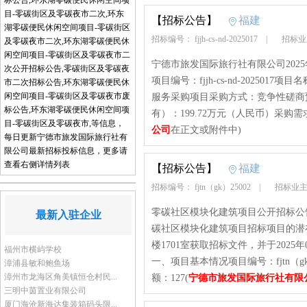
标公告,环东湖零碳便民休闲空间项
目-零碳街区及零碳夜市二次,环东
【招标公告】
福建
湖零碳便民休闲空间项目-零碳街区
招标编号： fjjh-cs-nd-2025017
|
招标业
及零碳夜市二次,环东湖零碳便民休
闲空间项目-零碳街区及零碳夜市二
宁德市旅发国际旅行社有限公司202
次公开招标公告,零碳街区及零碳夜
项目编号：fjjh-cs-nd-20250
市二次招标公告,环东湖零碳便民休
闲空间项目-零碳街区及零碳夜市废
服务采购项目采购方式：竞争性磋商预
标公告,环东湖零碳便民休闲空间项
有）：199.72万元（人民币）采购
目-零碳街区及零碳夜市,等信息，
公司
在正文或附件中)
每日更新宁德市旅发国际旅行社有
限公司最新招标投标信息，更多请
查看右侧详情列表
【招标公告】
福建
招标编号： fjtn（gk）25002
|
招标业主
零碳社区模块化建筑项目公开招标公
最新入驻企业
碳社区模块化建筑项目招标项目的潜
楼1701室获取招标文件，并于2025
福州市横屿学校
一、项目基本情况项目编号：fjtn（
漳浦县敏和鲍鱼场
漳州市龙海区角美镇恒仓村民...
额：127(
宁德市旅发国际旅行社有限
三明中茵置业有限公司
厦门海沧新海达集装箱码头限...