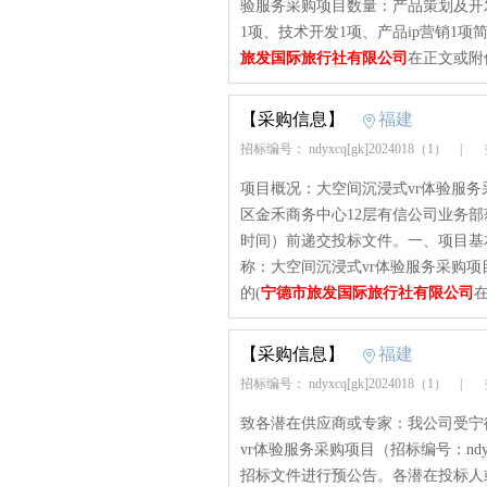
验服务采购项目数量：产品策划及开
1项、技术开发1项、产品ip营销1项
旅发国际旅行社有限公司
在正文或附
【采购信息】
福建
招标编号： ndyxcq[gk]2024018（1）
|
招
项目概况：大空间沉浸式vr体验服
区金禾商务中心12层有信公司业务部获取
时间）前递交投标文件。一、项目基本情况项
称：大空间沉浸式vr体验服务采购项目
的(
宁德市旅发国际旅行社有限公司
【采购信息】
福建
招标编号： ndyxcq[gk]2024018（1）
|
招
致各潜在供应商或专家：我公司受宁
vr体验服务采购项目（招标编号：ndyx
招标文件进行预公告。各潜在投标人