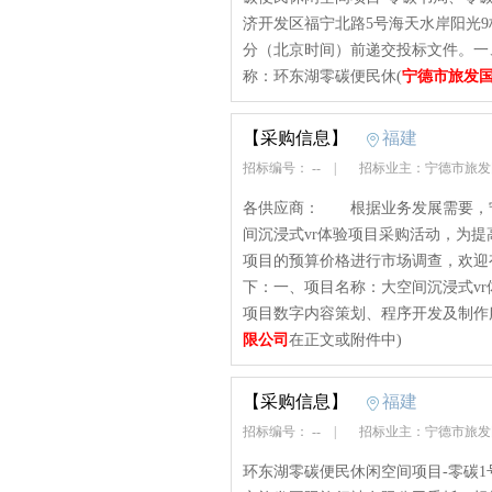
济开发区福宁北路5号海天水岸阳光9栋1
分（北京时间）前递交投标文件。一、项目
称：环东湖零碳便民休(
宁德市旅发
【采购信息】
福建
招标编号： --
|
招标业主：宁德市旅发
各供应商： 根据业务发展需要，
间沉浸式vr体验项目采购活动，为提
项目的预算价格进行市场调查，欢迎
下：一、项目名称：大空间沉浸式vr
项目数字内容策划、程序开发及制作服
限公司
在正文或附件中)
【采购信息】
福建
招标编号： --
|
招标业主：宁德市旅发
环东湖零碳便民休闲空间项目-零碳