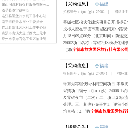
【采购信息】
福建
东山润鑫村镇银行股份有限公...
道孚县泰宁镇中心
招标编号： fjtn（gk）25002
|
招标业主
连江县透堡片水利工作中心站
南平市丽景水岸业主委员会
零碳社区模块化建筑项目公开招标公
连江县敖江片水利工作中心站
投标人应在宁德市蕉城区闽东中路现代传
贵溪市贵溪大道以西大三元中...
月18日09点00分（北京时间）前递
泉州市泉港石化工业区物业管...
25002项目名称：零碳社区模块化建筑
（如(
宁德市旅发国际旅行社有限公
【采购信息】
福建
招标编号： fjtn（gk）24006-1
|
招标业
环东湖零碳便民休闲空间项目-零碳
采购项目编号：fjtn（gk）2400
及零碳夜市（二次）二、项目废标/
处理。三、其他补充事宜1、评审小
均合格；2、评(
宁德市旅发国际旅行
【招标公告】
福建