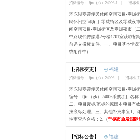
招标编号： fjtn（gk）24006-1
|
招标业
环东湖零碳便民休闲空间项目-零碳
民休闲空间项目-零碳街区及零碳夜
闲空间项目-零碳街区及零碳夜市（
中路现代传媒港2号楼1701室获取招标
前递交投标文件。一、项目基本情况项
或附件中)
【招标变更】
福建
招标编号： fjtn（gk）24006
|
招标业主
环东湖零碳便民休闲空间项目-零碳
编号：fjtn（gk）24006采购
二、项目废标/流标的原因本项目有
按废标处理。三、其他补充事宜1、
性审查均合格；2、(
宁德市旅发国际
【招标公告】
福建