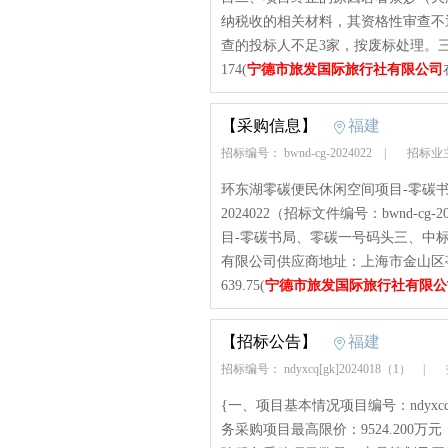
纳税收的相关材料，其资格性审查不
查的投标人不足3家，按废标处理。三、其
174(
宁德市旅发国际旅行社有限公司
【采购信息】
福建
招标编号： bwnd-cg-2024022
|
招标业
环东湖零碳便民休闲空间项目-零碳书局
2024022（招标文件编号：bwnd-
目-零碳书局、零碳一号码头三、中
有限公司供应商地址：上海市金山区亭
639.75(
宁德市旅发国际旅行社有限公
【招标公告】
福建
招标编号： ndyxcq[gk]2024018（1）
|
招
{一、项目基本情况项目编号：ndyxcq
务采购项目最高限价：9524.200