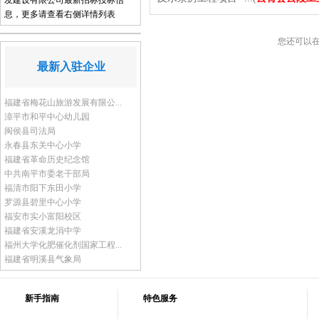
发建设有限公司最新招标投标信
息，更多请查看右侧详情列表
您还可以
最新入驻企业
福建省梅花山旅游发展有限公...
漳平市和平中心幼儿园
闽侯县司法局
永春县东关中心小学
福建省革命历史纪念馆
中共南平市委老干部局
福清市阳下东田小学
罗源县碧里中心小学
福安市实小富阳校区
福建省安溪龙涓中学
福州大学化肥催化剂国家工程...
福建省明溪县气象局
新手指南
特色服务