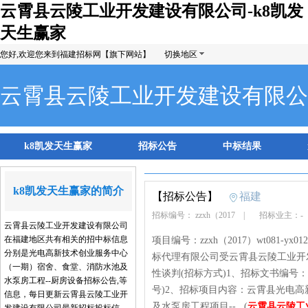
云霄县云陵工业开发建设有限公司-k8凯发
天生赢家
您好,欢迎您来到福建招标网【旗下网站】
切换地区
云霄县云陵工业开发建设有限公
k8凯发天生赢家
招标公告
中标结果
k8凯发天生赢家的简介
【招标公告】
福建
招标编号： zzxh（2017
|
招标业主：
云霄县云陵工业开发建设有限公司
在福建地区共有相关的招中标信息
项目编号：zzxh（2017）wt081-yx
分别是光电高新技术创业服务中心
标代理有限公司受云霄县云陵工业开
（一期）宿舍、食堂、消防水池及
性谈判(招标方式)1、招标文书编号：zzxh（2
水泵房工程--厨房设备招标公告,等
号)2、招标项目内容：云霄县光电
信息，每日更新云霄县云陵工业开
及水泵房工程项目--...(
云霄县云陵工