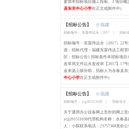
参加本招标项目施工投标。2.项目概况和
县东关中心小学
在正文或附件中)
【招标公告】
福建
招标编号： 东霖伟达永（2017
|
招标业
招标编号：东霖伟达永（2017）22号
源：招标代理：福建东霖伟达工程管
区：招标公告1.招标条件本招标项
改革局文件以永发改审【2017】1
金来源上级补助，招标人为永春县东关
中心小学
在正文或附件中)
【招标公告】
福建
招标编号： ycjj201511038
|
招标业主：
关于通用办公设备网上竞价的网上竞
ycjj201511038代理机构名称
人：小陈联系电话：23757368竟价公