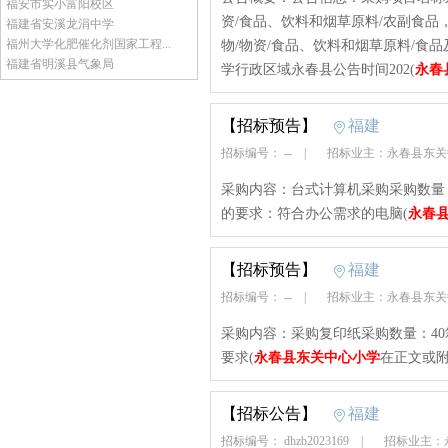
福安市实小富阳校区
资/食品、饮料和烟草原料/农副食品
福建省安溪龙涓中学
福州大学化肥催化剂国家工程...
物/物资/食品、饮料和烟草原料/食
福建省明溪县气象局
学行政区域永春县公告时间202(
永春
【招标预告】
福建
招标编号： --
|
招标业主：永春县东
采购内容：台式计算机采购采购数量
的要求：符合办公需求的电脑(
永春
【招标预告】
福建
招标编号： --
|
招标业主：永春县东
采购内容：采购复印纸采购数量：4
要求(
永春县东关中心小学
在正文或附
【招标公告】
福建
招标编号： dhzb2023169
|
招标业主：