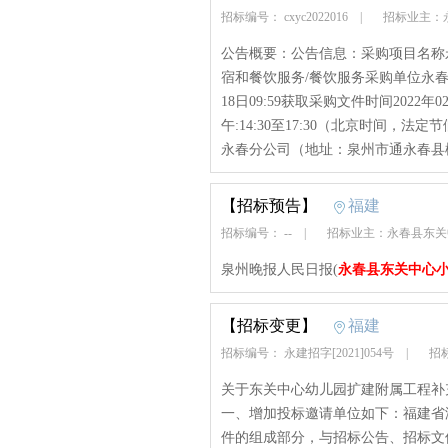
招标编号： cxyc2022016
|
招标业主：
公告概要：公告信息：采购项目名称
宿和餐饮服务/餐饮服务采购单位永春
18日09:59获取采购文件时间2022年02
午:14:30至17:30（北京时间
永春分公司（地址：泉州市通永春县桃.
【招标预告】
福建
招标编号： --
|
招标业主：永春县东
泉州晚报人民日报(
永春县东关中心
【招标变更】
福建
招标编号： 永建招字[2021]054号
|
招标
关于东关中心幼儿园扩建附属工程补充通
一、增加投标邀请单位如下：福建省
件的组成部分，与招标公告、招标文