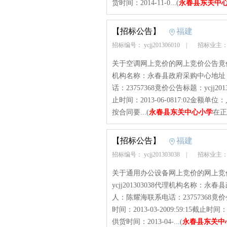
货时间：2014-11-0...(
永春县东关中
【招标公告】
福建
招标编号： ycjj201306010
|
招标业主：
关于空调网上竞价的网上竞价公告竟价项目
机构名称：永春县政府采购中心地址
话：23757368竟价公告标题：ycjj201
止时间：2013-06-0817:02金额
按合同要...(
永春县东关中心小学
在正
【招标公告】
福建
招标编号： ycjj201303038
|
招标业主：
关于通用办公设备网上竞价的网上竞
ycjj201303038代理机构名称
人：陈耀海联系电话：23757368竟价
时间：2013-03-2009:59:15截止
供货时间：2013-04-...(
永春县东关中