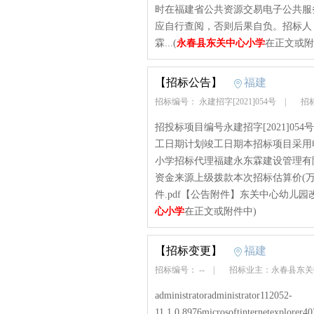
时在福建省公共资源交易电子公共服
应自行查阅，否则后果自负。招标人
霖...(
永春县东关中心小学
在正文或附
【招标公告】
福建
招标编号： 永建招字[2021]054号
|
招标
招投标项目编号永建招字[2021]0
工日期计划竣工日期本招标项目采用
小学招标代理福建永东霖建设管理有
资金来源上级拨款本次招标估算价(万元
件.pdf【公告附件】东关中心幼儿园改扩建
心小学
在正文或附件中)
【招标变更】
福建
招标编号： --
|
招标业主：永春县东
administratoradministrator112052-
11.1.0.8976microsoftinternetexplorer