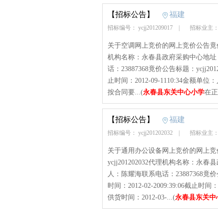
【招标公告】
福建
招标编号： ycjj201209017
|
招标业主：
关于空调网上竞价的网上竞价公告竟价项目
机构名称：永春县政府采购中心地址
话：23887368竟价公告标题：ycjj201
止时间：2012-09-1110:34金额
按合同要...(
永春县东关中心小学
在正
【招标公告】
福建
招标编号： ycjj201202032
|
招标业主：
关于通用办公设备网上竞价的网上竞
ycjj201202032代理机构名称
人：陈耀海联系电话：23887368竟价
时间：2012-02-2009:39:06截止
供货时间：2012-03-...(
永春县东关中