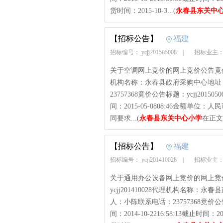
货时间：2015-10-3...(
永春县东关中
【招标公告】
福建
招标编号： ycjj201505008
|
招标业主：
关于空调网上竞价的网上竞价公告竟价项目
机构名称：永春县政府采购中心地址
23757368竟价公告标题：ycjj20150
间：2015-05-0808:46金额单位
同要求...(
永春县东关中心小学
在正文
【招标公告】
福建
招标编号： ycjj201410028
|
招标业主：
关于通用办公设备网上竞价的网上竞
ycjj201410028代理机构名称
人：小陈联系电话：23757368竟价公
间：2014-10-2216:58:13截止时