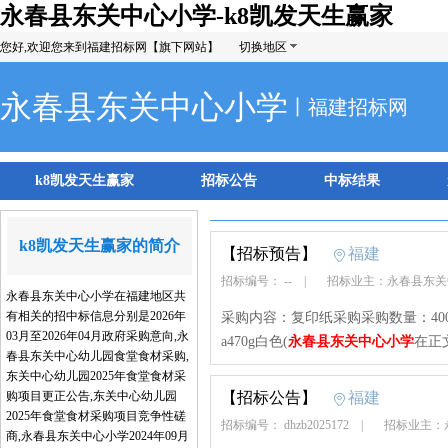
永春县东关中心小学-k8凯发天生赢家
您好,欢迎您来到福建招标网【旗下网站】
切换地区
永春县东关中心小学
丨福建招标网
k8凯发天生赢家
招标公告
中标结果
k8凯发天生赢家的简介
【招标预告】
福建
招标编号： --
|
招标业主：永春县东
永春县东关中心小学在福建地区共
有相关的招中标信息分别是2026年
采购内容：复印纸采购采购数量：400
03月至2026年04月政府采购意向,永
a470g白色(
永春县东关中心小学
在正
春县东关中心幼儿园食堂食材采购,
东关中心幼儿园2025年食堂食材采
购项目更正公告,东关中心幼儿园
【招标公告】
福建
2025年食堂食材采购项目竞争性磋
招标编号： dhzb2025172
|
招标业主：
商,永春县东关中心小学2024年09月