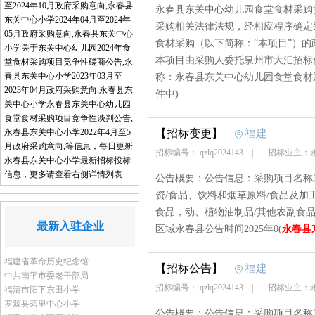
至2024年10月政府采购意向,永春县
永春县东关中心幼儿园食堂食材采购
东关中心小学2024年04月至2024年
采购相关法律法规，经相应程序确定
05月政府采购意向,永春县东关中心
食材采购（以下简称：“本项目”）
小学关于东关中心幼儿园2024年食
本项目由采购人委托泉州市大汇招标
堂食材采购项目竞争性磋商公告,永
春县东关中心小学2023年03月至
称：永春县东关中心幼儿园食堂食材采购
2023年04月政府采购意向,永春县东
件中)
关中心小学永春县东关中心幼儿园
食堂食材采购项目竞争性谈判公告,
永春县东关中心小学2022年4月至5
【招标变更】
福建
月政府采购意向,等信息，每日更新
招标编号： qzlq2024143
|
招标业主：
永春县东关中心小学最新招标投标
信息，更多请查看右侧详情列表
公告概要：公告信息：采购项目名称东
资/食品、饮料和烟草原料/食品及加工
食品，动、植物油制品/其他农副食
最新入驻企业
区域永春县公告时间2025年0(
永春县
福建省革命历史纪念馆
【招标公告】
福建
中共南平市委老干部局
招标编号： qzlq2024143
|
招标业主：
福清市阳下东田小学
罗源县碧里中心小学
公告概要：公告信息：采购项目名称东