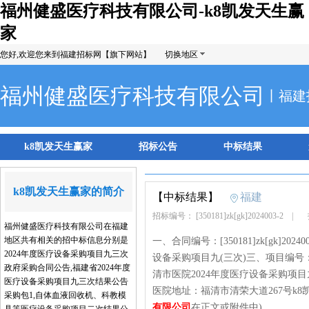
福州健盛医疗科技有限公司-k8凯发天生赢
家
您好,欢迎您来到福建招标网【旗下网站】
切换地区
福州健盛医疗科技有限公司
丨福建
k8凯发天生赢家
招标公告
中标结果
k8凯发天生赢家的简介
【中标结果】
福建
招标编号： [350181]zk[gk]2024003-2
|
招
福州健盛医疗科技有限公司在福建
地区共有相关的招中标信息分别是
一、合同编号：[350181]zk[gk]2
2024年度医疗设备采购项目九三次
设备采购项目九(三次)三、项目编号：[35
政府采购合同公告,福建省2024年度
清市医院2024年度医疗设备采购项目
医疗设备采购项目九三次结果公告
医院地址：福清市清荣大道267号k8凯
采购包1,自体血液回收机、科教模
有限公司
在正文或附件中)