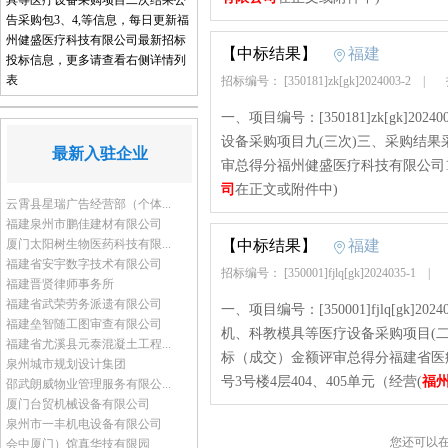
具等医疗设备采购项目二次结果公
告采购包3、4,等信息，每日更新福
州健盛医疗科技有限公司最新招标
【中标结果】
福建
投标信息，更多请查看右侧详情列
表
招标编号： [350181]zk[gk]2024003-2
|
一、项目编号：[350181]zk[gk]2
设备采购项目九(三次)三、采购结果
最新入驻企业
审总得分福州健盛医疗科技有限公司160,2
司
在正文或附件中)
云霄县星瑞广告经营部（个体...
福建泉州市鹏佳建材有限公司
厦门太阳树生物医药科技有限...
【中标结果】
福建
福建省安宇数字技术有限公司
招标编号： [350001]fjlq[gk]2024035-1
|
福建晋贤律师事务所
福建省武荣劳务派遗有限公司
一、项目编号：[350001]fjlq[gk
福建垒智随工图审查有限公司
机、科教模具等医疗设备采购项目(二
福建省尤溪县元泰混凝土工程...
标（成交）金额评审总得分福建省医
泉州城市规划设计集团
号3号楼4层404、405单元（经营(
福
邵武朗威物业管理服务有限公...
厦门台贸机械设备有限公司
泉州市一丰机电设备有限公司
您还可以
会中厦门）馆真华技有限园