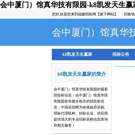
会中厦门）馆真华技有限园-k8凯发天生赢
您好,欢迎您来到福建招标网【旗下网站】
切换地
会中厦门）馆真华
k8凯发天生赢家
招标公告
k8凯发天生赢家的简介
会中厦门）馆真华技有限园的最新
招投标信息；会中厦门）馆真华技
有限园发布最全相关的招投标信
息；中国采招网为各级政府采购、
招标代理机构、招标企业、供应商
提供强大的专业招标采购信息查询
和相关服务！