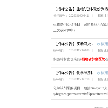
【招标公告】
生物试剂-竞价列
招标编号： j20260316003421
|
招标业
生物试剂竞价项目，采购商品为敲低
正文或附件中)
【招标公告】
实验耗材-
福
招标编号： j20260315007020
|
招标业
实验耗材竞价采购(
福建省肿瘤医院
【招标公告】
化学试剂-
福
招标编号： j20260315000770
|
招标业
化学试剂采购项目，包括bm-cyclin支原体清
sybrgreenqpcrmastermix和proteintrans