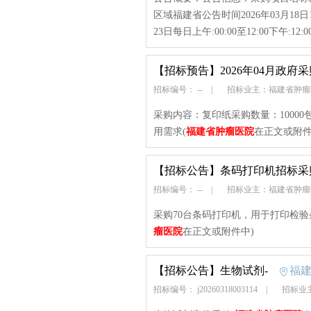
区域福建省公告时间2026年03月18日1
23日每日上午:00:00至12:00下午:12:0
【招标预告】
2026年04月政府
招标编号： --
|
招标业主：福建省肿
采购内容：复印纸采购数量：10000
用需求(
福建省肿瘤医院
在正文或附件
【招标公告】
条码打印机招标采
招标编号： --
|
招标业主：福建省肿
采购70台条码打印机，用于打印检
瘤医院
在正文或附件中)
【招标公告】
生物试剂-
福
招标编号： j20260318003114
|
招标业