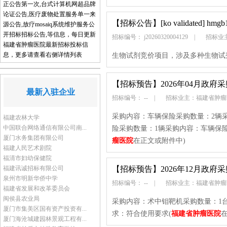
正公告第一次,台式计算机网超品牌
论证公告,医疗废物处置服务单一来
【招标公告】
[ko validated] h
源公告,放疗mosaiq系统维护服务公
开招标招标公告,等信息，每日更新
招标编号： j20260320004129
|
招标业
福建省肿瘤医院最新招标投标信
息，更多请查看右侧详情列表
生物试剂竞价项目，涉及多种生物试
【招标预告】
2026年04月政府
最新入驻企业
招标编号： --
|
招标业主：福建省肿
采购内容：车辆保险采购数量：2辆
福建农林大学
中国联合网络通信有限公司南...
险采购数量：1辆采购内容：车辆保
厦门水务集团有限公司
瘤医院
在正文或附件中)
福建人民艺术剧院
福清市妇幼保健院
福建讯诚招标有限公司
【招标预告】
2026年12月政府
泉州市明新华侨中学
招标编号： --
|
招标业主：福建省肿
福建省发展和改革委员会
闽侯县农业局
采购内容：术中钼靶机采购数量：1
厦门市集美区国有资产投资有...
求：符合使用要求(
福建省肿瘤医院
厦门海沧城建园林景观工程有...