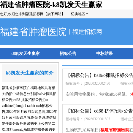
福建省肿瘤医院-k8凯发天生赢家
您好,欢迎您来到福建招标网【旗下网站】
切换地区
福建省肿瘤医院
丨福建招标网
k8凯发天生赢家
招标公告
中标结果
k8凯发天生赢家的简介
【招标公告】
balb/c裸鼠招标公
招标编号： j20260320002430
|
招标业
福建省肿瘤医院在福建地区共有相
关的招中标信息分别是balb/c裸鼠招
实验用动物采购，包括balb/c裸鼠。(
标公告,cd68 抗体招标公告,[ko
validated] hmgb1 rabbit mab招标公
【招标公告】
cd68 抗体招标公告
告,2026年04月政府采购意向,2026年
12月政府采购意向,医院各系统信创
招标编号： j20260320001595
|
招标业
硬件部分服务器采购更正公告第二
次,放疗mosaiq系统维护服务采购更
生物试剂采购项目(
福建省肿瘤医院