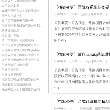
福建省长乐市特殊教育学校
大田县档案局
【招标变更】
医院各系统信创硬
鲤城区委区直机关工作委员会
招标编号： [350001]fjggzy[gk]2026002
|
泉州市立成小学
厦门天马微电子有限公司
公告概要：公告信息：采购项目名称
华能国际电力股份有限公司福...
省肿瘤医院行政区域福建省公告时间2026
浦城县民政局
正日期2026年03月19日联系人及k
惠安县疗养院
莆田市城乡和住房建设局
附件中)
中国移动通信集团福建有限公...
云霄县东厦镇佳洲村民委员会
【招标变更】
放疗mosaiq系
福建省高速公路华陆管理有限...
泉州市泉港建设发展有限公司
招标编号： [350001]fjyhzb[gk]2025009
|
宁德市海洋与渔业局
宁德师范学院
公告概要：公告信息：采购项目名称放
宁德市康复医院
院行政区域福建省公告时间2026年03月
福建晋江鞋纺城有限责任公司
2026年03月19日联系人及k8凯发
福建省劳动就业服务局
中)
福建中医药大学附属康复医院
【招标公告】
台式计算机网超品
招标编号： --
|
招标业主：福建省肿