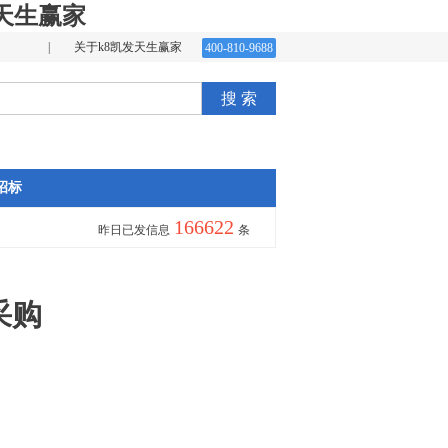
天生赢家
|
关于k8凯发天生赢家
400-810-9688
搜 索
招标
166622
昨日已发信息
条
采购