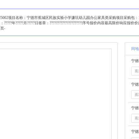
[xj]2025002项目名称：宁德市蕉城区民族实验小学濂坑幼儿园办公家具类采购项目采购
?年?????月?????日签章：?????????????????????序号报价内容最高限
页-
同地
蕉
蕉
蕉