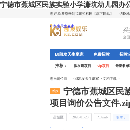
宁德市蕉城区民族实验小学濂坑幼儿园办公家
您好,欢迎您来到福建招标网【旗下网站】
切换地
k8凯发天生赢家
采
全国
k8凯发天生赢家
免费招标
招标
推荐：
拟在建项目
vip项目
最新收录
您当前位置：
>
k8凯发天生赢家
>
文档下载
>
宁德市蕉城区民
项目询价公告文件.zi
蕉城区
2026-01-23
7.39mb
业主：