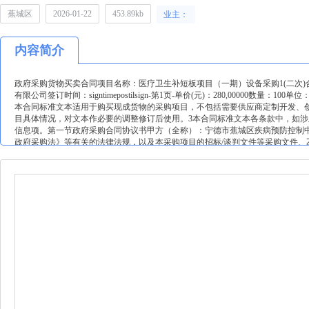
蕉城区
2026-01-22
453.89kb
业主：
内容简介
政府采购货物买卖合同项目名称：医疗卫生补短板项目（一期）设备采购1(二次)合同编号：
有限公司签订时间：signtimepostilsign-第1页-单价(元)：280,00000数量：100单
本合同标准文本适用于购买现成货物的采购项目，不包括需要供应商定制开发、
目具体情况，对文本作必要的调整修订后使用。3本合同标准文本各条款中，如
信息项。第一节政府采购合同协议书甲方（全称）：宁德市蕉城区疾病预防控制
政府采购法》等有关的法律法规，以及本采购项目的招标/谈判文件等采购文件
求如下：1项目信息(1)采购项目名称：医疗卫生补短板项目（一期）设备采购1(二次)采购项目编号：[3
00971[2025]01086(3)项目内容：品目编码a02100499品目名称其他分析仪
目名称其他分析仪器采购标的高锰酸盐指数分析仪品牌吉天产地类型国内国别（地区）中国产品
￥279,00000关键部件：流动注射仪品牌：北京吉天仪器有限公司型号：ifia-
国产品属性无规格型号cic-d100合计金额人民币（大写）：柒拾陆万玖仟元整（
品牌、型号：标的名称：流动注射仪（注：关键部件是指财政部会同有关部门发
如cpu芯片、操作系统、数据库等。）②涉及车辆采购，请填写是否属于新能源汽车：?是
___________否(4)政府采购组织形式：分散采购(5)政府采购方式：公开
业预留合同）：?是若本项目不专门面向中小企业采购，是否给予小微企业评审优
否为监狱企业：?是(7)合同是否分包：?是分包主要内容：无分包供应商/制造
只填写制造商类型）：?大型企业?中型企业?小微型企业?残疾人福利性单位?监狱
投资?部分由外国投资者投资（9）是否涉及进口产品：?是，《政府采购品目分类目录》底级品目名称
___________品牌：___________规格型号___________否（10）是
及环境标志产品：?是，《环境标志产品政府采购品目清单》的底级品目名称：____