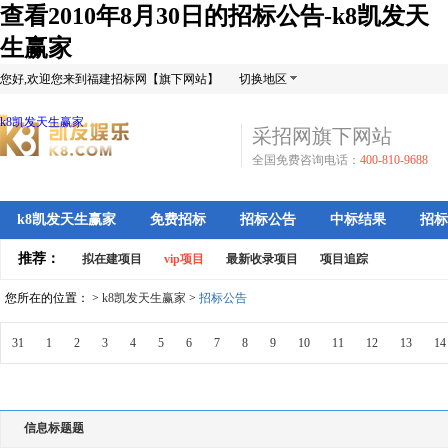
查看2010年8月30日的招标公告-k8凯发天
生赢家
您好,欢迎您来到福建招标网【旗下网站】
切换地区
k8凯发天生赢家
采招网旗下网站
全国免费咨询电话：
400-810-9688
k8凯发天生赢家
免费招标
招标公告
中标结果
招标
推荐：
拟在建项目
vip项目
最新收录项目
项目追踪
您所在的位置： >
k8凯发天生赢家
>
招标公告
31
1
2
3
4
5
6
7
8
9
10
11
12
13
14
信息标题题