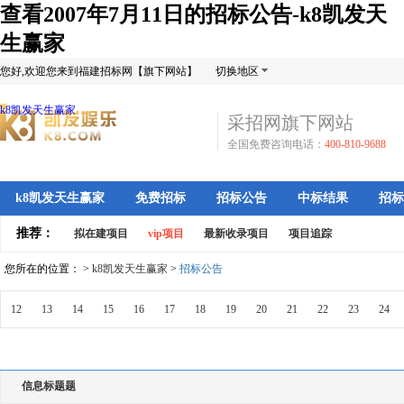
查看2007年7月11日的招标公告-k8凯发天
生赢家
您好,欢迎您来到福建招标网【旗下网站】
切换地区
k8凯发天生赢家
采招网旗下网站
全国免费咨询电话：
400-810-9688
k8凯发天生赢家
免费招标
招标公告
中标结果
招标
推荐：
拟在建项目
vip项目
最新收录项目
项目追踪
您所在的位置： >
k8凯发天生赢家
>
招标公告
12
13
14
15
16
17
18
19
20
21
22
23
24
信息标题题