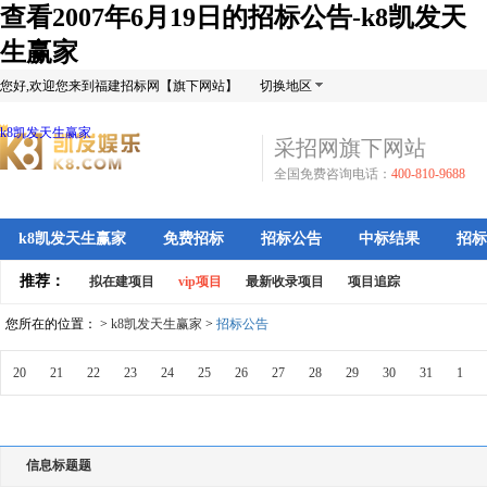
查看2007年6月19日的招标公告-k8凯发天
生赢家
您好,欢迎您来到福建招标网【旗下网站】
切换地区
k8凯发天生赢家
采招网旗下网站
全国免费咨询电话：
400-810-9688
k8凯发天生赢家
免费招标
招标公告
中标结果
招标
推荐：
拟在建项目
vip项目
最新收录项目
项目追踪
您所在的位置： >
k8凯发天生赢家
>
招标公告
20
21
22
23
24
25
26
27
28
29
30
31
1
信息标题题