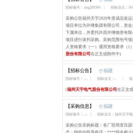
招标编号： jtng200306
|
招标业主：许
采购公告福州天宇2020年度成品发运采
项目单位为许继集团有限公司，资金
下属单位，并委托许昌许继物资有限
项目进行谈判采购。采购范围包号项目f
人资格要求（一）通用资格要求（1）
股份有限公司
在正文或附件中)
【招标公告】
福建
招标编号： --
|
招标业主：-
|
发布
(
福州天宇电气股份有限公司
在正文或
【采购信息】
福建
招标编号： --
|
招标业主：福州天宇
采购公告采购标题：各厂部用变压器等询
态：报价中联系电话：****报名截止时间