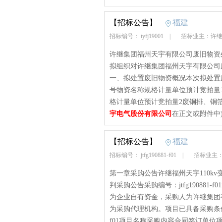
【招标公告】
福建
招标编号： tyfj19001
|
招标业主：许继
许继集团福州天宇有限公司废旧物资处置
拟组织对许继集团福州天宇有限公司
一、拟处置废旧物资概况本次拟处置
号物资名称规格计量单位预计竞拍量1废
格计量单位预计竞拍量2废铜排、铜箔
宇电气股份有限公司
在正文或附件中
【招标公告】
福建
招标编号： jtfg190881-f01
|
招标业主
第一章采购公告许继福州天宇110k
判采购公告采购编号：jtfg190881
为企业自有资金，采购人为许继集团
为采购代理机构。项目已具备采购条
f01项目名称采购内容合同签订单位项