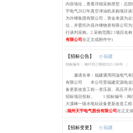
内容地址，查看详细采购类型：总部
宇电气2022年真空净油机采购项目谈判
为许继集团有限公司，资金来源为企
位，并委托许昌许继物资有限公司为
行谈判采购。2.采购范围2.1项目名称：
有限公司
在正文或附件中)
【招标公告】
福建
招标编号： 闽仟羽三明招2021-160号
|
邀请名单：福建通用同溢电气有限
有限公司 本公司受福建宏源电业
备更新改造工程—变压器、高压开关
招标项目投标。 1.招标编号：闽仟羽
大溪峰一级水电站设备更新改造工程—
(
福州天宇电气股份有限公司
在正文或
【招标变更】
福建