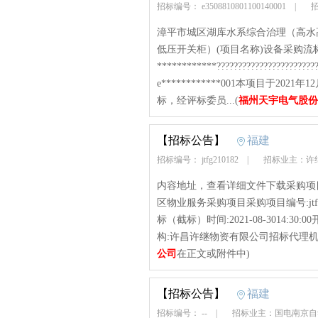
招标编号： e3508810801100140001
|
招
漳平市城区湖库水系综合治理（高水
低压开关柜）(项目名称)设备采购流
************?????????????????????
e************001本项目于20
标，经评标委员...(
福州天宇电气股份
【招标公告】
福建
招标编号： jtfg210182
|
招标业主：许
内容地址，查看详细文件下载采购项目
区物业服务采购项目采购项目编号:jtfg210
标（截标）时间:2021-08-3014:
构:许昌许继物资有限公司招标代理机
公司
在正文或附件中)
【招标公告】
福建
招标编号： --
|
招标业主：国电南京