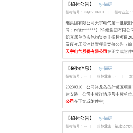
【招标公告】
福建
招标编号： tyfjfz2306001
|
招标业主：
继集团有限公司天宇电气第一批废旧
号：tyfjfz******】[许继集团有
织直属单位实施物资类非招标项目20
及废变压器油处置项目竞价公告（编号：t
天宇电气股份有限公司
在正文或附件
【采购信息】
福建
招标编号： --
|
招标业主：-
|
发布
20230310一公司裕龙岛岛外罐区项目干
建安装一公司中标详情序号中标单位
公司
在正文或附件中)
【招标公告】
福建
招标编号： --
|
招标业主：福建亿力