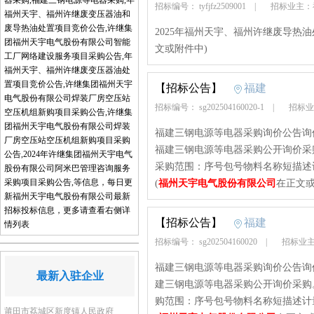
器采购,福建三钢电源等电器采购,年
招标编号： tyfjfz2509001
|
招标业主：
福州天宇、福州许继废变压器油和
废导热油处置项目竞价公告,许继集
2025年福州天宇、福州许继废导热
团福州天宇电气股份有限公司智能
文或附件中)
工厂网络建设服务项目采购公告,年
福州天宇、福州许继废变压器油处
置项目竞价公告,许继集团福州天宇
【招标公告】
福建
电气股份有限公司焊装厂房空压站
招标编号： sg202504160020-1
|
招标业
空压机组新购项目采购公告,许继集
团福州天宇电气股份有限公司焊装
福建三钢电源等电器采购询价公告询价编号：sg2
厂房空压站空压机组新购项目采购
福建三钢电源等电器采购公开询价采
公告,2024年许继集团福州天宇电气
采购范围：序号包号物料名称短描述
股份有限公司阿米巴管理咨询服务
采购项目采购公告,等信息，每日更
(
福州天宇电气股份有限公司
在正文或
新福州天宇电气股份有限公司最新
招标投标信息，更多请查看右侧详
【招标公告】
福建
情列表
招标编号： sg202504160020
|
招标业主
福建三钢电源等电器采购询价公告询价编号：sg2
最新入驻企业
建三钢电源等电器采购公开询价采购
购范围：序号包号物料名称短描述计
莆田市荔城区新度镇人民政府