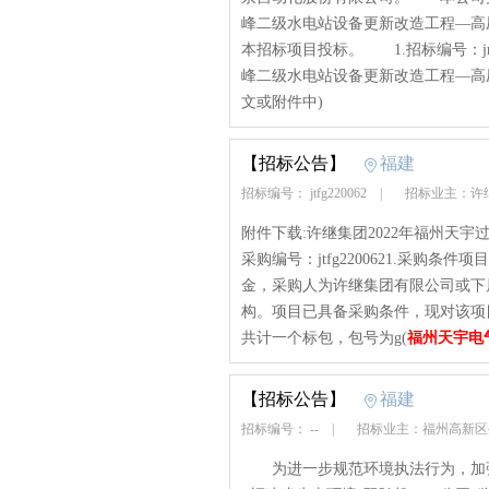
峰二级水电站设备更新改造工程—高
本招标项目投标。 1.招标编号：jr-
峰二级水电站设备更新改造工程—高
文或附件中)
【招标公告】
福建
招标编号： jtfg220062
|
招标业主：许
附件下载:许继集团2022年福州天
采购编号：jtfg2200621.采购
金，采购人为许继集团有限公司或下
构。项目已具备采购条件，现对该项目
共计一个标包，包号为g(
福州天宇电
【招标公告】
福建
招标编号： --
|
招标业主：福州高新
为进一步规范环境执法行为，加强