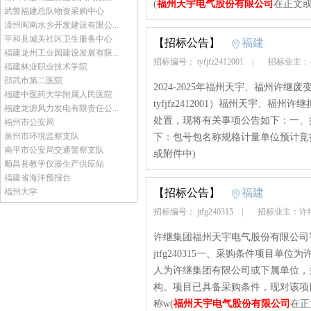
(
福州天宇电气股份有限公司
在正文或
武警福建总队物资采购中心
漳州闽南水乡开发建设有限公...
平和县城关社区卫生服务中心
【招标公告】
福建
福建龙州工业园建设发展有限...
招标编号： tyfjfz2412001
|
招标业主：
福建林业职业技术学院
邵武市第二医院
2024-2025年福州天宇、福州许
福建中医药大学附属人民医院
tyfjfz2412001）福州天宇、福州
福建龙源风力发电有限责任公...
处置，现将有关事项公告如下：一、
福州市公安局
泉州市环境监察支队
下：包号包名称规格计量单位预计竞拍
南平市公安局交通警察支队
或附件中)
顺昌县教学仪器生产供应站
福建省海洋预报台
福州大学
【招标公告】
福建
招标编号： jtfg240315
|
招标业主：许
许继集团福州天宇电气股份有限公司
jtfg240315一、采购条件项目
人为许继集团有限公司或下属单位，
构。项目已具备采购条件，现对该项
称w(
福州天宇电气股份有限公司
在正