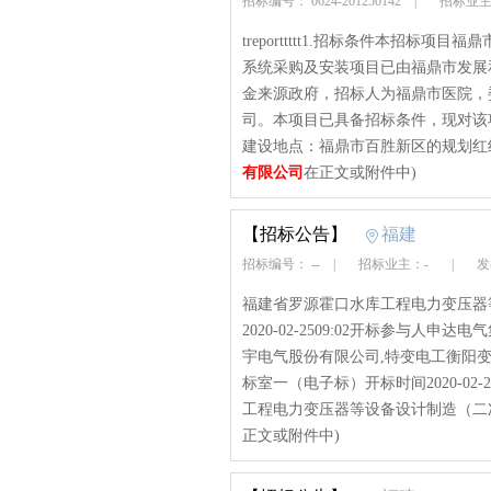
招标编号： 0624-201250142
|
招标业主
treporttttt1.招标条件本招标
系统采购及安装项目已由福鼎市发展
金来源政府，招标人为福鼎市医院，
司。本项目已具备招标条件，现对该项
建设地点：福鼎市百胜新区的规划红线内
有限公司
在正文或附件中)
【招标公告】
福建
招标编号： --
|
招标业主：-
|
发布
福建省罗源霍口水库工程电力变压器
2020-02-2509:02开标参与人
宇电气股份有限公司,特变电工衡阳
标室一（电子标）开标时间2020-02
工程电力变压器等设备设计制造（二次招标
正文或附件中)