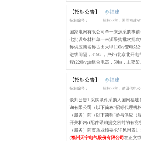
【招标公告】
福建
招标编号： --
|
招标业主：国网福建
国家电网有限公司单一来源采购事前公
七批设备材料单一来源采购批次批次编
称供应商名称古田大甲110kv变电站2号
进线间隔，3150a，户外)北京北开
程(220kvgis组合电器，50ka，主变架..
【招标公告】
福建
招标编号： --
|
招标业主：莆田供电
谈判公告1.采购条件采购人国网福
询有限公司（以下简称“招标代理机
（服务）商（以下简称“参与供应（服
开关柜内ct配件采购提交密封的有竞
（服务）商资质业绩要求详见附表1：
(
福州天宇电气股份有限公司
在正文或