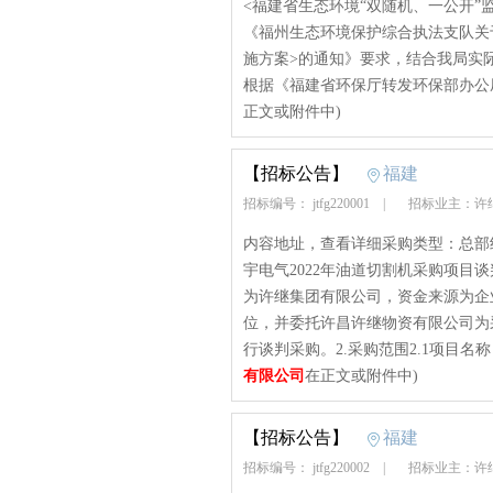
<福建省生态环境“双随机、一公开”监
《福州生态环境保护综合执法支队关
施方案>的通知》要求，结合我局
根据《福建省环保厅转发环保部办公厅
正文或附件中)
【招标公告】
福建
招标编号： jtfg220001
|
招标业主：许
内容地址，查看详细采购类型：总部
宇电气2022年油道切割机采购项目谈判
为许继集团有限公司，资金来源为企
位，并委托许昌许继物资有限公司为
行谈判采购。2.采购范围2.1项目名称：
有限公司
在正文或附件中)
【招标公告】
福建
招标编号： jtfg220002
|
招标业主：许