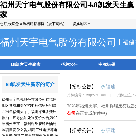
福州天宇电气股份有限公司-k8凯发天生赢
家
您好,欢迎您来到福建招标网【旗下网站】
切换地区
福州天宇电气股份有限公司
丨福建
k8凯发天生赢家
招标公告
中标结果
k8凯发天生赢家的简介
【招标公告】
福建
招标编号： tyfjfz2601001
|
招标业主：
福州天宇电气股份有限公司在福建
地区共有相关的招中标信息分别是
2026年福州天宇、福州许继废变压
2026年福州天宇、福州许继废变压
公司
在正文或附件中)
器油、废导热油处置竞价公告,2025
年福州天宇、福州许继废导热油处
置项目竞价公告,福建三钢电源等电
【招标公告】
福建