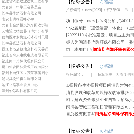
福建省鸿盛建业建筑工程有限...
【招标公告】
福建
龙岩第一中学工会委员会
招标编号： mqzc[2023]公招字第001-1号
长泰县华辉石材有限公司
南安市洪梅霞峰小学
项目编号：mqzc[2023]公招字第
龙岩市金辉报废汽车回收拆解...
中处置项目（建设运营一体化）（重
艾地盟动物营养（漳州）有限...
[2022]110号批准建设，项目业
蔡甸区永安街道柏木村村民委...
标人为闽清县净陶环保有限公司，委
长泰县聪达石材有限公司
晋江市池店镇池店村村民委员...
司。本项目已(
闽清县净陶环保有限
福建省奇东电线电缆有限公司
福建闽一招标代理有限公司
【招标公告】
福建
厦门仙森园林景观工程有限公...
福州市台江区世茂茶亭俪园小...
招标编号： --
|
招标业主：闽清县净
浦城县物资再生利用公司
连江公路事业发展中心
1.招标条件本招标项目闽清县建陶
漳州华芯科技有限公司
清县发展和改革局以梅发改审批[202
司，建设资金来源企业自筹，招标人
闽清县智诚工程项目管理有限公司。
目总投资概算4(
闽清县净陶环保有限
【招标公告】
福建