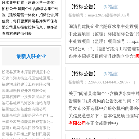
废水集中处置（建设运营一体化）
【招标公告】
福建
招标公告,建陶企业含酚废水集中处
置（建设运营一体化）招标公告,等
招标编号： mqzc[2023]邀招字第002号
|
信息，每日更新闽清县净陶环保有
闽清县建陶企业含酚废水集中处置项
限公司最新招标投标信息，更多请
查看右侧详情列表
中处置项目（监理）标段招标公告1
中处置项目（监理）项目编号：mqzc[
有限公司；2、福建省路海工程管理有
最新入驻企业
条件本招标项目闽清县建陶企业含(
松溪县茶洲水库运行调度中心
【招标公告】
福建
石狮市湖滨街道花园城社区居...
招标编号： 2209-350124-04-01-297877
|
福建鸿瑞祥建设工程有限公司
漳州城融投资开发有限公司
关于“闽清县建陶企业含酚废水集中处
福建石狮产业投资发展集团有...
告编制”服务机构的公告发布时间：2023
连江县粗芦岛海投加油站有限...
司发布公开选择中介服务机构的采购
福州城投新基建集有限公司
杭州余杭东山股份经济合作社...
关信息通告如下：基本信息项目编码2209-3
三峡圣农光泽能源投资有限公...
有限公司
在正文或附件中)
福建）电网络集团股份有限公...
南靖县书洋镇上田治村民委员...