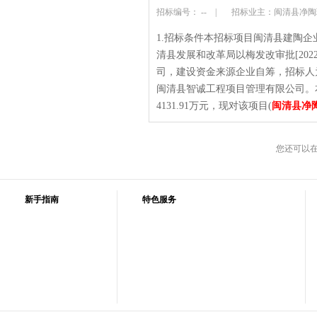
招标编号： --
|
招标业主：闽清县净
1.招标条件本招标项目闽清县建陶
清县发展和改革局以梅发改审批[202
司，建设资金来源企业自筹，招标人
闽清县智诚工程项目管理有限公司。
4131.91万元，现对该项目(
闽清县净
您还可以
新手指南
特色服务