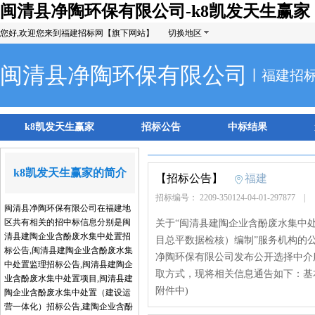
闽清县净陶环保有限公司-k8凯发天生赢家
您好,欢迎您来到福建招标网【旗下网站】
切换地区
闽清县净陶环保有限公司
丨福建招
k8凯发天生赢家
招标公告
中标结果
k8凯发天生赢家的简介
【招标公告】
福建
招标编号： 2209-350124-04-01-297877
|
闽清县净陶环保有限公司在福建地
区共有相关的招中标信息分别是闽
关于“闽清县建陶企业含酚废水集中处
清县建陶企业含酚废水集中处置招
目总平数据检核）编制”服务机构的公告发布
标公告,闽清县建陶企业含酚废水集
净陶环保有限公司发布公开选择中介
中处置监理招标公告,闽清县建陶企
取方式，现将相关信息通告如下：基
业含酚废水集中处置项目,闽清县建
附件中)
陶企业含酚废水集中处置（建设运
营一体化）招标公告,建陶企业含酚