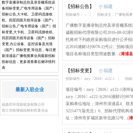
数字直播录制总控及录音棚系统设
【招标公告】
福建
备招标变更,广电专用设备（国产）
招标公告,大卡机、卫星码流接收
招标编号： --
|
招标业主：广播电视
机、四层四面天线等设备（国产）
广播数字直播录制总控及录音棚系统设备项目
招标公告,广电专用设备（国产）招
标变更,大卡机、卫星码流接收机、
诚毅招标代理有限公司2016-08-
四层四面天线等设备（国产）招标
托将对下列政府采购项目进行公开招标(招
变更,办公设备、监控设备及光缆
2(2016浦财计[0078-2]号)
（国产）招标变更,等信息，每日更
项目名称项目类型用途数量...(
漳浦县
新漳浦县广播电视事业局最新招标
投标信息，更多请查看右侧详情列
表
【招标变更】
福建
招标编号： zzcy〔2016〕a122-1
|
招标
最新入驻企业
项目编号：zzcy〔2016〕a122-1
zzcy〔2016〕a122-1(2016浦
采购单位地址：漳州市漳浦县4、联系人
福鼎市环境新能源有限公司
晋江市陈埭镇桂林村民委员会
3221477(翁先生）6、招标代理
址：漳州市芗城区新华北路52号...(
漳