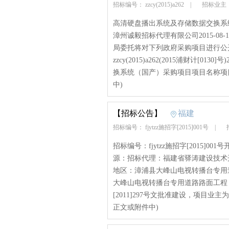
招标编号： zzcy(2015)a262
|
招标业主
高清硬盘播出系统及存储数据交换系统（国产
漳州诚毅招标代理有限公司2015-0
局委托将对下列政府采购项目进行公开
zzcy(2015)a262(2015浦财计
换系统（国产）采购项目项目名称项目类
中)
【招标公告】
福建
招标编号： fjytzz施招字[2015]001号
|
招
招标编号：fjytzz施招字[2015]00
源：招标代理：福建省驿涛建设技术
地区：漳浦县大峰山电视转播台专用
大峰山电视转播台专用道路路面工程
[2011]297号文批准建设，项目业主
正文或附件中)