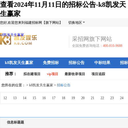
查看2024年11月11日的招标公告-k8凯发天
生赢家
您好,欢迎您来到福建招标网【旗下网站】
切换地区
k8凯发天生赢家
采招网旗下网站
全国免费咨询电话：
400-810-9688
k8凯发天生赢家
免费招标
招标公告
中标结果
招标
推荐：
拟在建项目
vip项目
最新收录项目
项目追踪
您所在的位置： >
k8凯发天生赢家
>
招标公告
12
13
14
15
16
17
18
19
20
21
22
23
24
信息标题题