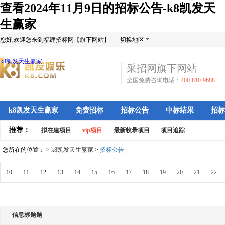
查看2024年11月9日的招标公告-k8凯发天
生赢家
您好,欢迎您来到福建招标网【旗下网站】
切换地区
k8凯发天生赢家
采招网旗下网站
全国免费咨询电话：
400-810-9688
k8凯发天生赢家
免费招标
招标公告
中标结果
招标
推荐：
拟在建项目
vip项目
最新收录项目
项目追踪
您所在的位置： >
k8凯发天生赢家
>
招标公告
10
11
12
13
14
15
16
17
18
19
20
21
22
信息标题题