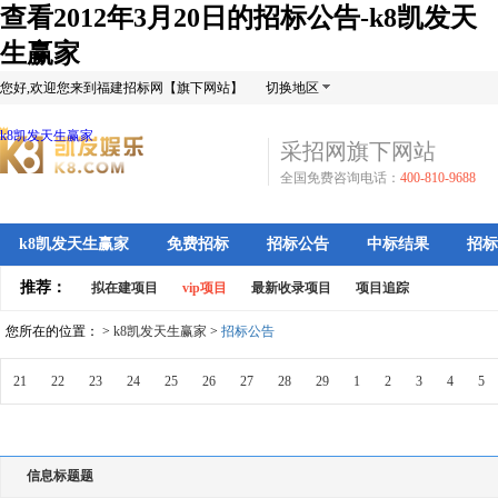
查看2012年3月20日的招标公告-k8凯发天
生赢家
您好,欢迎您来到福建招标网【旗下网站】
切换地区
k8凯发天生赢家
采招网旗下网站
全国免费咨询电话：
400-810-9688
k8凯发天生赢家
免费招标
招标公告
中标结果
招标
推荐：
拟在建项目
vip项目
最新收录项目
项目追踪
您所在的位置： >
k8凯发天生赢家
>
招标公告
21
22
23
24
25
26
27
28
29
1
2
3
4
5
信息标题题