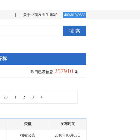
|
关于k8凯发天生赢家
400-810-9688
搜 索
招标
257910
昨日已发信息
条
28
1
2
3
4
类型
发布时间
招标公告
2010年03月05日