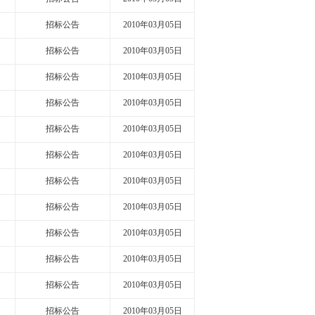
招标公告
2010年03月05日
招标公告
2010年03月05日
招标公告
2010年03月05日
招标公告
2010年03月05日
招标公告
2010年03月05日
招标公告
2010年03月05日
招标公告
2010年03月05日
招标公告
2010年03月05日
招标公告
2010年03月05日
招标公告
2010年03月05日
招标公告
2010年03月05日
招标公告
2010年03月05日