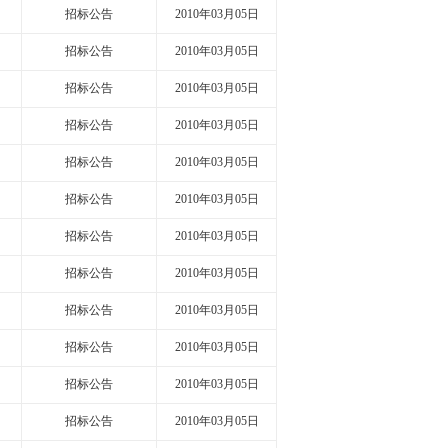
招标公告
2010年03月05日
招标公告
2010年03月05日
招标公告
2010年03月05日
招标公告
2010年03月05日
招标公告
2010年03月05日
招标公告
2010年03月05日
招标公告
2010年03月05日
招标公告
2010年03月05日
招标公告
2010年03月05日
招标公告
2010年03月05日
招标公告
2010年03月05日
招标公告
2010年03月05日