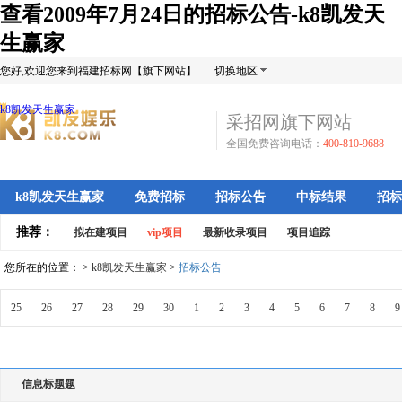
查看2009年7月24日的招标公告-k8凯发天
生赢家
您好,欢迎您来到福建招标网【旗下网站】
切换地区
k8凯发天生赢家
采招网旗下网站
全国免费咨询电话：
400-810-9688
k8凯发天生赢家
免费招标
招标公告
中标结果
招标
推荐：
拟在建项目
vip项目
最新收录项目
项目追踪
您所在的位置： >
k8凯发天生赢家
>
招标公告
25
26
27
28
29
30
1
2
3
4
5
6
7
8
9
信息标题题