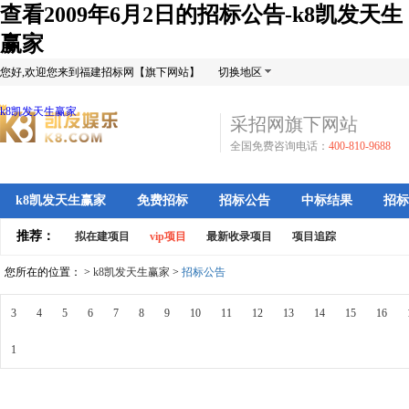
查看2009年6月2日的招标公告-k8凯发天生
赢家
您好,欢迎您来到福建招标网【旗下网站】
切换地区
k8凯发天生赢家
采招网旗下网站
全国免费咨询电话：
400-810-9688
k8凯发天生赢家
免费招标
招标公告
中标结果
招标
推荐：
拟在建项目
vip项目
最新收录项目
项目追踪
您所在的位置： >
k8凯发天生赢家
>
招标公告
3
4
5
6
7
8
9
10
11
12
13
14
15
16
1