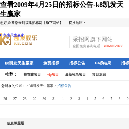
查看2009年4月25日的招标公告-k8凯发天
生赢家
您好,欢迎您来到福建招标网【旗下网站】
切换地区
k8凯发天生赢家
采招网旗下网站
全国免费咨询电话：
400-810-9688
k8凯发天生赢家
免费招标
招标公告
中标结果
招标
推荐：
拟在建项目
vip项目
最新收录项目
项目追踪
您所在的位置： >
k8凯发天生赢家
>
招标公告
26
27
28
29
30
31
1
2
3
4
5
6
7
8
9
信息标题题