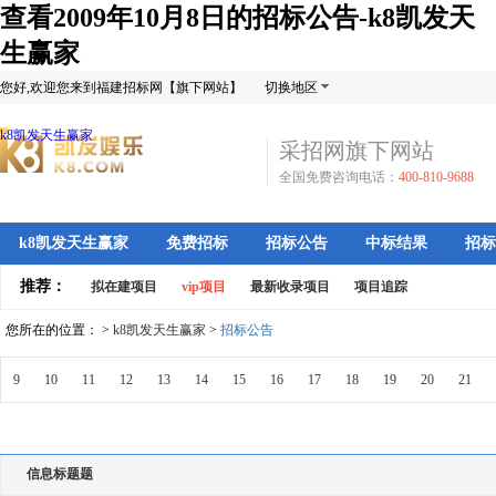
查看2009年10月8日的招标公告-k8凯发天
生赢家
您好,欢迎您来到福建招标网【旗下网站】
切换地区
k8凯发天生赢家
采招网旗下网站
全国免费咨询电话：
400-810-9688
k8凯发天生赢家
免费招标
招标公告
中标结果
招标
推荐：
拟在建项目
vip项目
最新收录项目
项目追踪
您所在的位置： >
k8凯发天生赢家
>
招标公告
9
10
11
12
13
14
15
16
17
18
19
20
21
信息标题题