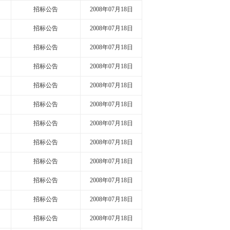
招标公告
2008年07月18日
招标公告
2008年07月18日
招标公告
2008年07月18日
招标公告
2008年07月18日
招标公告
2008年07月18日
招标公告
2008年07月18日
招标公告
2008年07月18日
招标公告
2008年07月18日
招标公告
2008年07月18日
招标公告
2008年07月18日
招标公告
2008年07月18日
招标公告
2008年07月18日