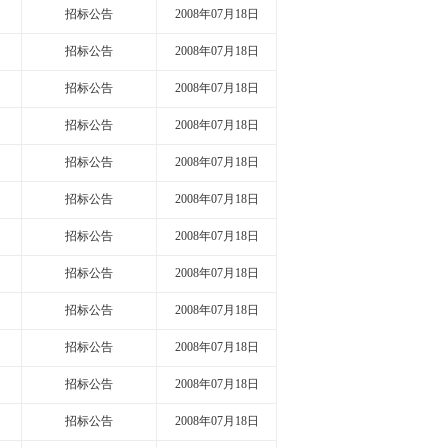
招标公告
2008年07月18日
招标公告
2008年07月18日
招标公告
2008年07月18日
招标公告
2008年07月18日
招标公告
2008年07月18日
招标公告
2008年07月18日
招标公告
2008年07月18日
招标公告
2008年07月18日
招标公告
2008年07月18日
招标公告
2008年07月18日
招标公告
2008年07月18日
招标公告
2008年07月18日