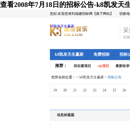
查看2008年7月18日的招标公告-k8凯发天
您好,欢迎您来到福建招标网【旗下网站】
切换地
k8凯发天生赢家
采
全国
k8凯发天生赢家
免费招标
招标
推荐：
拟在建项目
vip项目
最新收录
您所在的位置： >
k8凯发天生赢家
>
招标公告
19
20
21
22
23
24
25
26
信息标题题