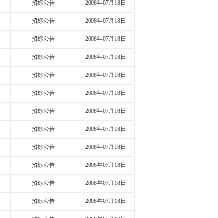
招标公告
2008年07月18日
招标公告
2008年07月18日
招标公告
2008年07月18日
招标公告
2008年07月18日
招标公告
2008年07月18日
招标公告
2008年07月18日
招标公告
2008年07月18日
招标公告
2008年07月18日
招标公告
2008年07月18日
招标公告
2008年07月18日
招标公告
2008年07月18日
招标公告
2008年07月18日