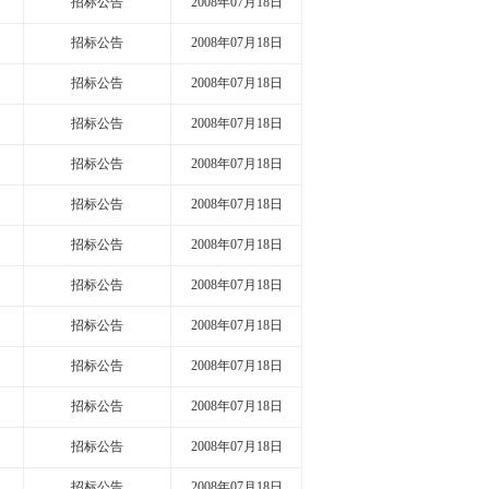
招标公告
2008年07月18日
招标公告
2008年07月18日
招标公告
2008年07月18日
招标公告
2008年07月18日
招标公告
2008年07月18日
招标公告
2008年07月18日
招标公告
2008年07月18日
招标公告
2008年07月18日
招标公告
2008年07月18日
招标公告
2008年07月18日
招标公告
2008年07月18日
招标公告
2008年07月18日
招标公告
2008年07月18日