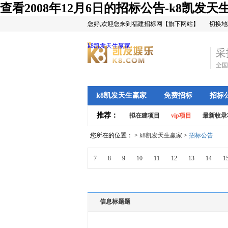
查看2008年12月6日的招标公告-k8凯发天
您好,欢迎您来到福建招标网【旗下网站】
切换地
k8凯发天生赢家
采
全国
k8凯发天生赢家
免费招标
招标
推荐：
拟在建项目
vip项目
最新收录
您所在的位置： >
k8凯发天生赢家
>
招标公告
7
8
9
10
11
12
13
14
1
信息标题题