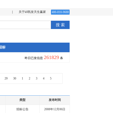
|
关于k8凯发天生赢家
400-810-9688
搜 索
招标
261829
昨日已发信息
条
29
30
1
2
3
4
5
类型
发布时间
招标公告
2008年12月06日