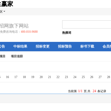
生赢家
区
招网旗下网站
免费咨询电话：
400-810-9688
热搜词
公告
中标结果
招标变更
招标预告
标书下载
会员
项目
项目追踪
5
16
17
18
19
20
21
22
23
24
25
26
27
28
1/1
24
当前第
页 共
条记录