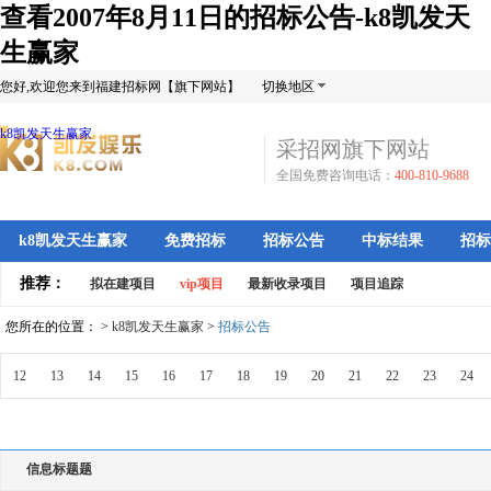
查看2007年8月11日的招标公告-k8凯发天
生赢家
您好,欢迎您来到福建招标网【旗下网站】
切换地区
k8凯发天生赢家
采招网旗下网站
全国免费咨询电话：
400-810-9688
k8凯发天生赢家
免费招标
招标公告
中标结果
招标
推荐：
拟在建项目
vip项目
最新收录项目
项目追踪
您所在的位置： >
k8凯发天生赢家
>
招标公告
12
13
14
15
16
17
18
19
20
21
22
23
24
信息标题题