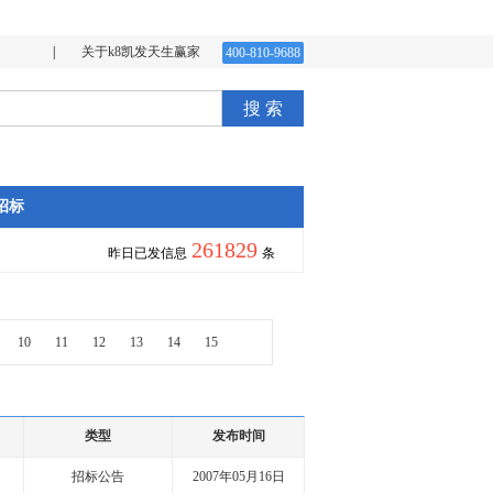
|
关于k8凯发天生赢家
400-810-9688
搜 索
招标
261829
昨日已发信息
条
10
11
12
13
14
15
类型
发布时间
招标公告
2007年05月16日