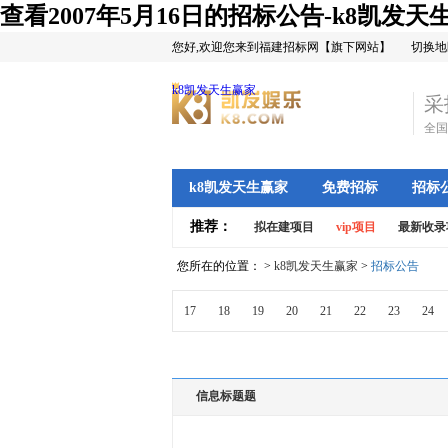
查看2007年5月16日的招标公告-k8凯发天
您好,欢迎您来到福建招标网【旗下网站】
切换地
k8凯发天生赢家
采
全国
k8凯发天生赢家
免费招标
招标
推荐：
拟在建项目
vip项目
最新收录
您所在的位置： >
k8凯发天生赢家
>
招标公告
17
18
19
20
21
22
23
24
信息标题题