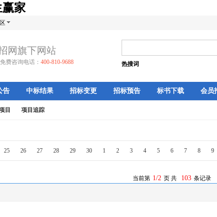
生赢家
区
招网旗下网站
免费咨询电话：
400-810-9688
热搜词
公告
中标结果
招标变更
招标预告
标书下载
会员
项目
项目追踪
25
26
27
28
29
30
1
2
3
4
5
6
7
8
9
1/2
103
当前第
页 共
条记录