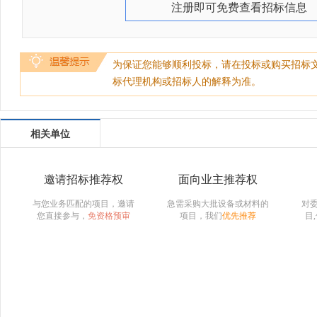
注册即可免费查看招标信息
为保证您能够顺利投标，请在投标或购买招标
标代理机构或招标人的解释为准。
相关单位
邀请招标推荐权
面向业主推荐权
与您业务匹配的项目，邀请
急需采购大批设备或材料的
对
您直接参与，
免资格预审
项目，我们
优先推荐
目