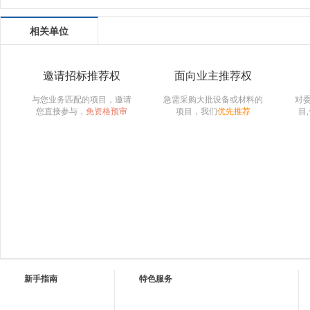
相关单位
邀请招标推荐权
面向业主推荐权
与您业务匹配的项目，邀请
急需采购大批设备或材料的
对
您直接参与，
免资格预审
项目，我们
优先推荐
目
新手指南
特色服务