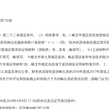
层716室
》第二十二条规定条件。（2）特殊要求：包：1 略文件规定的其他资格
政府采购法实施条例第17条除第“（一）-（四）”款外的其他条款规定填
需满足要求的证明材料（强制类）等，若有，略填写）。 ※1上述材料中
项下填写，略填写。 ※略文件第七章规定提供。略必需设备和专业技术能
力专项证明材料”的，略文件规定在此项下提供相应证明材料复印件。 2
人加盖其单位公章。财务状况报告提供略出具的2016年度或2017年度或
提供开户许可证和投标截止时间前六个月内略出具的资信证明；或略门认可
0至2018年#月#日 17:30(双休日及法定节假日除外)
槟国际旁）写字楼8#楼7层716室