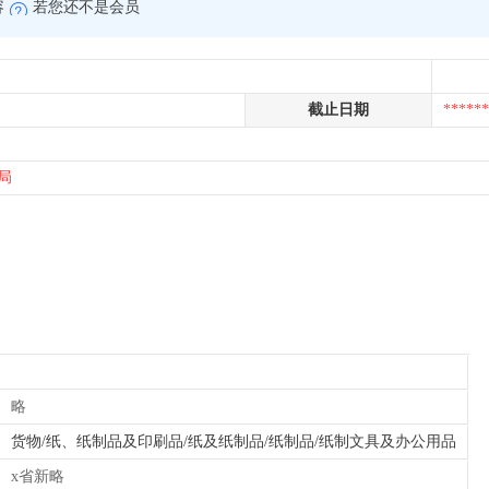
容
若您还不是会员
截止日期
******
局
略
货物/纸、纸制品及印刷品/纸及纸制品/纸制品/纸制文具及办公用品
x省新略