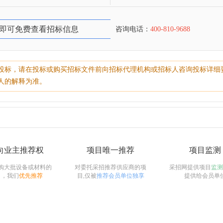
即可免费查看招标信息
咨询电话：
400-810-9688
投标，请在投标或购买招标文件前向招标代理机构或招标人咨询投标详细
人的解释为准。
向业主推荐权
项目唯一推荐
项目监测
购大批设备或材料的
对委托采招推荐供应商的项
采招网提供项目
监测
目，我们
优先推荐
目,仅被
推荐会员单位独享
提供给会员单