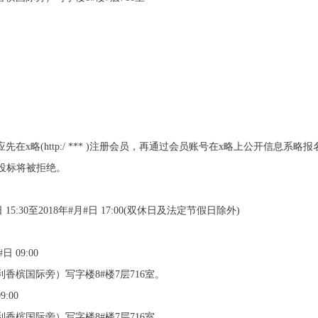
在x略(http:/ *** )注册会员，再通过会员账号在x略上公开信息系
则投标将被拒绝。
5:30至2018年#月#日 17:00(双休日及法定节假日除外)
 09:00
香槟国际旁）写字楼8#楼7层716室。
:00
香槟国际旁）写字楼8#楼7层716室