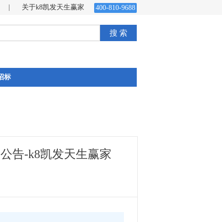
|
关于k8凯发天生赢家
400-810-9688
搜 索
招标
告-k8凯发天生赢家