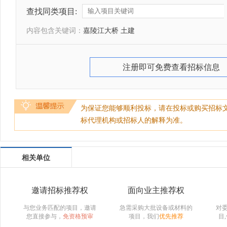
查找同类项目:
内容包含关键词：
嘉陵江大桥 土建
注册即可免费查看招标信息
为保证您能够顺利投标，请在投标或购买招标
标代理机构或招标人的解释为准。
相关单位
邀请招标推荐权
面向业主推荐权
与您业务匹配的项目，邀请
急需采购大批设备或材料的
对
您直接参与，
免资格预审
项目，我们
优先推荐
目