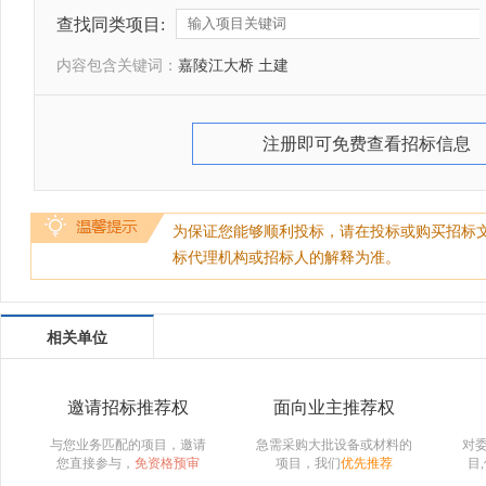
查找同类项目:
内容包含关键词：
嘉陵江大桥 土建
注册即可免费查看招标信息
为保证您能够顺利投标，请在投标或购买招标
标代理机构或招标人的解释为准。
相关单位
邀请招标推荐权
面向业主推荐权
与您业务匹配的项目，邀请
急需采购大批设备或材料的
对
您直接参与，
免资格预审
项目，我们
优先推荐
目