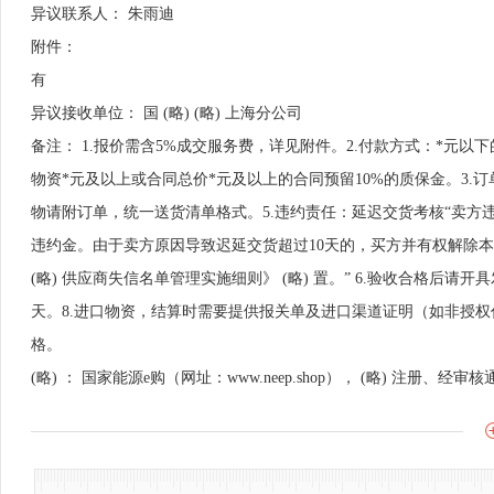
异议联系人： 朱雨迪
附件：
有
异议接收单位： 国 (略) (略) 上海分公司
备注： 1.报价需含5%成交服务费，详见附件。2.付款方式：*元
物资*元及以上或合同总价*元及以上的合同预留10%的质保金。3.
物请附订单，统一送货清单格式。5.违约责任：延迟交货考核“卖方
违约金。由于卖方原因导致迟延交货超过10天的，买方并有权解除
(略) 供应商失信名单管理实施细则》 (略) 置。” 6.验收合格后请
天。8.进口物资，结算时需要提供报关单及进口渠道证明（如非授
格。
(略) ： 国家能源e购（网址：www.neep.shop）， (略) 注