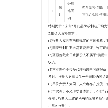
炉墙
包
型号规格:附图；采
1
锚固
1
重(kg):0.63;
钩
特别提示：未带*号的品牌或制造厂均
2.报价人资格要求：
(1)报价人应具有法律规定的主体资格
(2)国家强制性要求需要资质证、许可
(3)至报价截止日止报价人不属于“信用
状态。
(4)本次询价不接受代理商或中间商报
及时。报价人必须提供一份锚固钩同类
(5)单位负责人为同一人或者存在控股
(6)本次询价不允许联合体报价，不得转
备注：报价人上传的所有响应材料应字迹
用章的报价）。