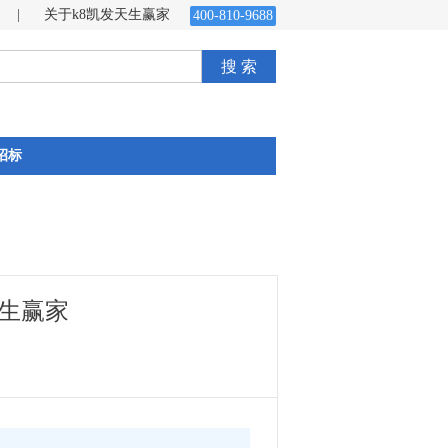
|
关于k8凯发天生赢家
400-810-9688
搜 索
招标
天生赢家