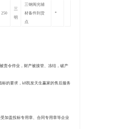
三钢闽光辅
三
250
材备件到货
*
明
点
 于被责令停业，财产被接管、冻结，破产
指标的要求，k8凯发天生赢家的售后服务
接受加盖投标专用章、合同专用章等企业