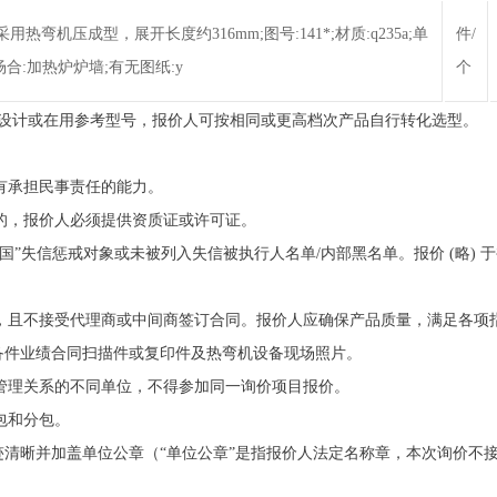
用热弯机压成型，展开长度约316mm;图号:141*;材质:q235a;单
件/
使用场合:加热炉炉墙;有无图纸:y
个
为设计或在用参考型号，报价人可按相同或更高档次产品自行转化选型。
，有承担民事责任的能力。
证的，报价人必须提供资质证或许可证。
中国”失信惩戒对象或未被列入失信被执行人名单/内部黑名单。报价 (略)
价，且不接受代理商或中间商签订合同。报价人应确保产品质量，满足各项
备件业绩合同扫描件或复印件及热弯机设备现场照片。
、管理关系的不同单位，不得参加同一询价项目报价。
包和分包。
清晰并加盖单位公章（“单位公章”是指报价人法定名称章，本次询价不