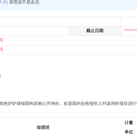
容
若您还不是会员
截止日期
******
司
司
告
福建三钢加热炉炉墙锚固钩采购公开询价。欢迎国内合格报价人对该询价项目进
计量
短描述
单位