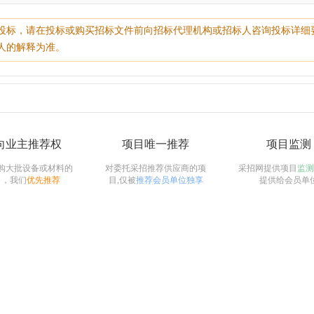
投标，请在投标或购买招标文件前向招标代理机构或招标人咨询投标详细
人的解释为准。
向业主推荐权
项目唯一推荐
项目监测
购大批设备或材料的
对委托采招推荐供应商的项
采招网提供项目
监测
目，我们
优先推荐
目,仅被
推荐会员单位独享
提供给会员单