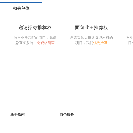
相关单位
邀请招标推荐权
面向业主推荐权
与您业务匹配的项目，邀请
急需采购大批设备或材料的
对
您直接参与，
免资格预审
项目，我们
优先推荐
目
新手指南
特色服务