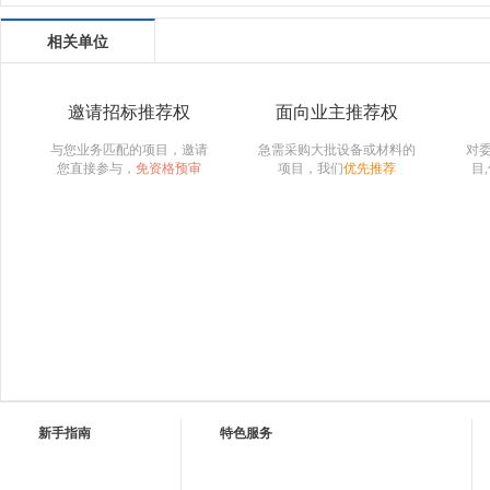
相关单位
邀请招标推荐权
面向业主推荐权
与您业务匹配的项目，邀请
急需采购大批设备或材料的
对
您直接参与，
免资格预审
项目，我们
优先推荐
目
新手指南
特色服务