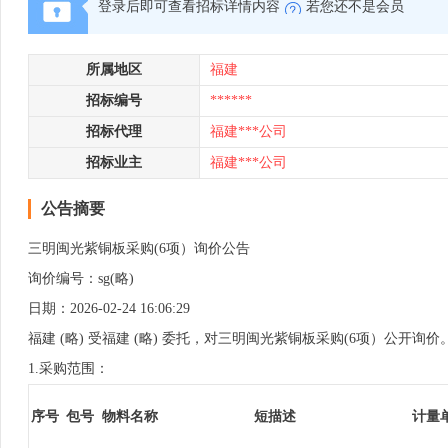
登录后即可查看招标详情内容
若您还不是会员
所属地区
福建
招标编号
******
招标代理
福建***公司
招标业主
福建***公司
公告摘要
三明闽光紫铜板采购(6项）询价公告
询价编号：sg(略)
日期：2026-02-24 16:06:29
福建 (略) 受福建 (略) 委托，对三明闽光紫铜板采购(6项）公
1.采购范围：
序号
包号
物料名称
短描述
计量