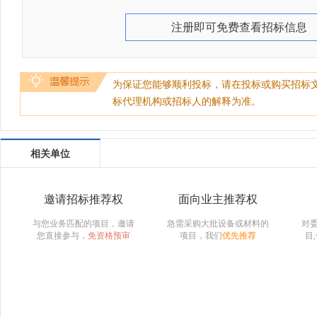
注册即可免费查看招标信息
为保证您能够顺利投标，请在投标或购买招标
标代理机构或招标人的解释为准。
相关单位
邀请招标推荐权
面向业主推荐权
与您业务匹配的项目，邀请
急需采购大批设备或材料的
对
您直接参与，
免资格预审
项目，我们
优先推荐
目