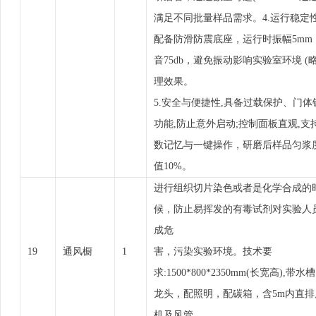
满足不同批量样品需求。4.运行稳定
配备防滑防震底座，运行时振幅5mm
音75db，避免振动影响实验室环境 (略
理效果。
5.安全与便捷性,具备过载保护、门体
功能,防止意外启动;控制面板直观,支
数记忆与一键操作，研磨后样品匀浆度
值10%。
进行组织切片染色或者是化学合成的
候，防止易挥发的有毒试剂对实验人
成危
19
通风橱
1
害，污染实验环境。技术要
求:1500*800*2350mm(长宽高),带水槽
龙头，配照明，配碳箱，含5m内直排
机及风管。