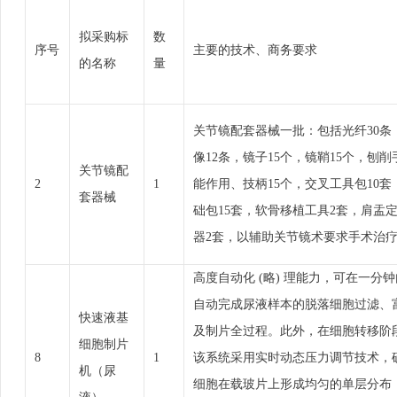
拟采购标
数
序号
主要的技术、商务要求
的名称
量
关节镜配套器械一批：包括光纤30条
像12条，镜子15个，镜鞘15个，刨削
关节镜配
2
1
能作用、技柄15个，交叉工具包10套
套器械
础包15套，软骨移植工具2套，肩盂
器2套，以辅助关节镜术要求手术治
高度自动化 (略) 理能力，可在一分钟
自动完成尿液样本的脱落细胞过滤、
快速液基
及制片全过程。此外，在细胞转移阶
细胞制片
8
1
该系统采用实时动态压力调节技术，
机（尿
细胞在载玻片上形成均匀的单层分布