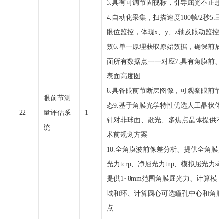
3.具有可调节固视标，引导屈光不正
4.自动化采集，扫描速度100帧/2秒5.
眼位监控，体现x、y、z轴及眼动监
数6.单一原理获取原始数据，确保前
面所有数据点一一对应7.具有角膜前
表面高度图
8.具备眼前节断层图像，可观察眼前
眼前节测
态9.基于角膜光学特性优选人工晶状
22
量评估系
1
针对非球面、散光、多焦点晶体提供
统
术前规划方案
10.全角膜波前像差分析、提供全角膜
光力tcrp、净屈光力tnp、模拟屈光力si
提供1~8mm范围角膜屈光力、计算模 
域和环、计算圆心可选瞳孔中心和角
点