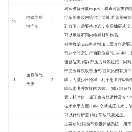
科室准备开展ercp术，检查时需要内
内镜专用
疗车用来装内镜治疗器械,避免器械掉
20
1
治疗车
到台下。需要移动式，多层抽屉式设
可以承装不同内镜耗材和物品。
科室收治 ards患者增加，因诊疗需要
每24小时需进行俯卧位通气16小时，
俯卧位患 (略) 部压力导致压疮，同时
部受压导致改善通气/血流比例有所下
俯卧位气
21
2
降，为减少压疮率、利于患者呼吸顺
垫床
降低患者并发症的风险。 (略) 部充放
囊，耗时短，保证患者舒适性及安全
技术水平方面: (略) 交替减压技术，
可以针对所需 (略) 部放气囊减压。
主要功能:眼前节测量评估系统，用于