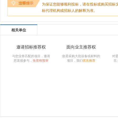
为保证您能够顺利投标，请在投标或购买招标
标代理机构或招标人的解释为准。
相关单位
邀请招标推荐权
面向业主推荐权
与您业务匹配的项目，邀请
急需采购大批设备或材料的
对
您直接参与，
免资格预审
项目，我们
优先推荐
目