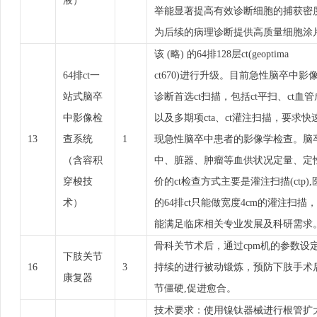
液）
举能显著提高有效诊断细胞的捕获密
为后续的病理诊断提供高质量细胞涂
该 (略) 的64排128层ct(geoptima
64排ct一
ct670)进行升级。目前急性脑卒中影
站式脑卒
诊断首选ct扫描，包括ct平扫、ct血
中影像检
以及多期项cta、ct灌注扫描，要求快
13
查系统
1
现急性脑卒中患者的影像学检查。脑
（含容积
中、脏器、肿瘤等血供状况定量、定
穿梭技
价的ct检查方式主要是灌注扫描(ctp),
术）
的64排ct只能做宽度4cm的灌注扫描
能满足临床相关专业发展及科研需求
骨科关节术后，通过cpm机的参数设
下肢关节
16
3
持续的进行被动锻炼，预防下肢手术
康复器
节僵硬,促进愈合。
技术要求：使用镍钛器械进行根管扩