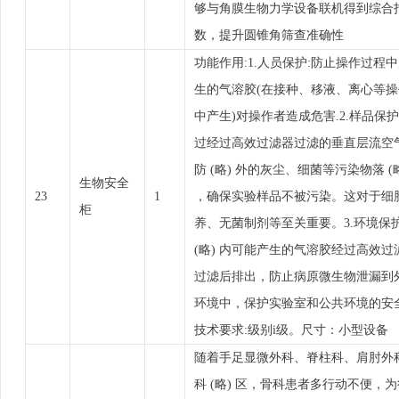
够与角膜生物力学设备联机得到综合
数，提升圆锥角筛查准确性
功能作用:1.人员保护:防止操作过程
生的气溶胶(在接种、移液、离心等操
中产生)对操作者造成危害.2.样品保护
过经过高效过滤器过滤的垂直层流空
防 (略) 外的灰尘、细菌等污染物落 (
生物安全
23
1
，确保实验样品不被污染。这对于细
柜
养、无菌制剂等至关重要。3.环境保护
(略) 内可能产生的气溶胶经过高效过
过滤后排出，防止病原微生物泄漏到
环境中，保护实验室和公共环境的安
技术要求:级别i级。尺寸：小型设备
随着手足显微外科、脊柱科、肩肘外
科 (略) 区，骨科患者多行动不便，为