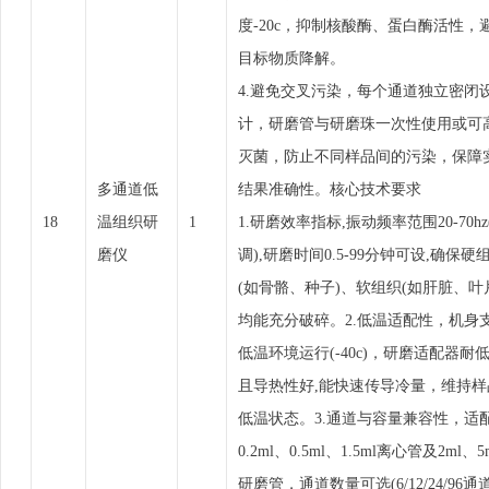
度-20c，抑制核酸酶、蛋白酶活性，
目标物质降解。
4.避免交叉污染，每个通道独立密闭
计，研磨管与研磨珠一次性使用或可
灭菌，防止不同样品间的污染，保障
多通道低
结果准确性。核心技术要求
18
温组织研
1
1.研磨效率指标,振动频率范围20-70hz
磨仪
调),研磨时间0.5-99分钟可设,确保硬
(如骨骼、种子)、软组织(如肝脏、叶
均能充分破碎。2.低温适配性，机身
低温环境运行(-40c)，研磨适配器耐
且导热性好,能快速传导冷量，维持样
低温状态。3.通道与容量兼容性，适
0.2ml、0.5ml、1.5ml离心管及2ml、5
研磨管，通道数量可选(6/12/24/96通