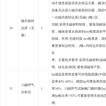
动不便患者提供安全转运方案，解决
设备无法进入磁共振室的问题，因此
一台磁共振转运床(无磁) (略) 区。
磁共振转
功能:采用无磁材料制造，避免强磁场
24
运床（无
1
扰，确保患者从病床到mri检查床的
磁）
转移。作用:无缝对接 mri检查床，缩
重患者转运时间， (略) 内转运并发症
生
率。主要技术要求:采用无磁材料(如
维、钛合金)制造,避免强磁场干扰。
hp感染是胃癌首要可控风险因素(中
染率40%-60%)，根除hp可降低胃癌
13碳呼气
31
1
率34%。13碳呼气试验幽门螺杆菌(hp
分析仪
测hp检出率>95%,可重复使用无创动
测。