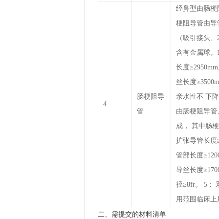
经鼻型由肠梗
梗阻导管由导
（吸引接头、
含有金属球。1
长度≥2950mm
丝长度≥350
肠梗阻导
亲水性不 下降
4
管
由肠梗阻导管
成， 其中肠梗
扩张导管长度≥1
管部长度≥120
导丝长度≥17
径≥8fr。 5
用范围临床上
二、需提交的材料清单