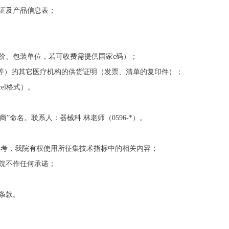
证及产品信息表；
价、包装单位，若可收费需提供国家c码）；
级*等）的其它医疗机构的供货证明（发票、清单的复印件）；
el格式）。
应商”命名。联系人：器械科 林老师（0596-*）。
标参考，我院有权使用所征集技术指标中的相关内容；
院不作任何承诺；
条款。