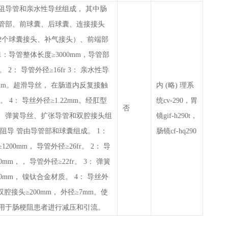
阻导管和亲水性导丝组成， 其中肠
管部、前球囊、后球囊、连接接头
2个球囊接头、补气接头）、前端部
：导管整体长度≥3000mm，导管部
。 2： 导管外径≥16fr 3： 亲水性导
0mm。超滑导丝， 在肠道内反复接触
内 (略) 理系
。 4： 导丝外径≥1.22mm。经肛型
统cv-290，胃
否
、弹簧导丝、扩张导管和双腔接头组
镜gif-h290t，
阻导 管由导管部和球囊组成。 1：
肠镜cf-hq290
200mm， 导管外径≥26fr。 2： 导
0mm，， 导管外径≥22fr。 3： 弹簧
00mm， 镍钛合金材质。 4： 导丝外
： 双腔接头≥200mm， 外径≥7mm。使
用于肠梗阻患者进行减压和引流。