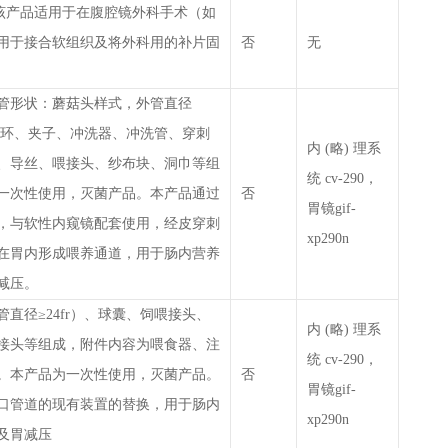
）：该产品适用于在腹腔镜外科手术（如
用于接合软组织及将外科用的补片固
否
无
管形状：蘑菇头样式，外管直径
固定环、夹子、冲洗器、冲洗管、穿刺
内 (略) 理系
、导丝、喂接头、纱布块、洞巾等组
统 cv-290，
一次性使用，灭菌产品。本产品通过
否
胃镜gif-
，与软性内窥镜配套使用，经皮穿刺
xp290n
在胃内形成喂养通道，用于肠内营养
减压。
直径≥24fr）、球囊、饲喂接头、
内 (略) 理系
接头等组成，附件内容为喂食器、注
统 cv-290，
。本产品为一次性使用，灭菌产品。
否
胃镜gif-
口管道的现有装置的替换，用于肠内
xp290n
及胃减压