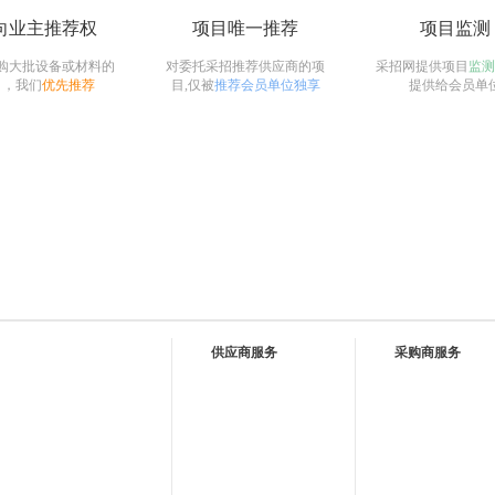
向业主推荐权
项目唯一推荐
项目监测
购大批设备或材料的
对委托采招推荐供应商的项
采招网提供项目
监测
目，我们
优先推荐
目,仅被
推荐会员单位独享
提供给会员单
供应商服务
采购商服务