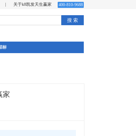
|
关于k8凯发天生赢家
400-810-9688
搜 索
招标
赢家