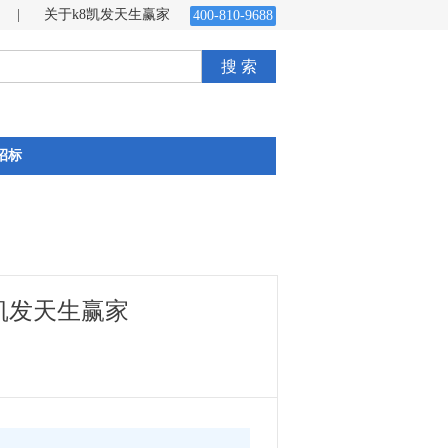
|
关于k8凯发天生赢家
400-810-9688
搜 索
招标
凯发天生赢家