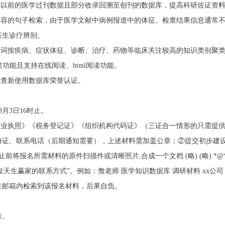
79年以前的医学过刊数据且部分收录回溯至创刊的数据库，提高科研佐证资
内容的句子检索，由于医学文献中病例报道中的体征、检查结果信息通常
医生诊疗辨别。
题词按疾病、症状体征、诊断、治疗、药物等临床关注较高的知识类别聚
首发功能且支持在线阅读、html阅读功能。
目查新使用数据库荣誉认证。
3月3日16时止。
法人营业执照》《税务登记证》《组织机构代码证》（三证合一情形的只需提
份证、联系电话（后期通知需要），上述材料需加盖公章；②提交初步建
将报名所需材料的原件扫描件或清晰照片,合成一个文档 (略) (略) *@*6
发天生赢家的联系方式”。例如：詹老师 医学知识数据库 调研材料 xx公司 陈xx 1
在邮箱内检索到该报名材料，后果自负。
准。