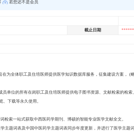
容
若您还不是会员
截止日期
******
，旨在为全体职工及住培医师提供医学知识数据库服务，征集建设方案， (略
(略) 及成员单位的所有在岗职工及住培医师提供电子图书资源、文献检索的检
览、下载等永久使用。
题词检索一站式获取中西医药学期刊、博硕的智能专业医学文献全文。
sh医学主题词表及中国中医药学主题词表同步年度更新，并进行了医学主题