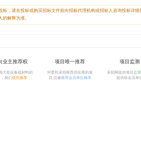
投标，请在投标或购买招标文件前向招标代理机构或招标人咨询投标详细
人的解释为准。
向业主推荐权
项目唯一推荐
项目监测
购大批设备或材料的
对委托采招推荐供应商的项
采招网提供项目
监测
目，我们
优先推荐
目,仅被
推荐会员单位独享
提供给会员单