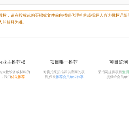
投标，请在投标或购买招标文件前向招标代理机构或招标人咨询投标详细
人的解释为准。
向业主推荐权
项目唯一推荐
项目监测
购大批设备或材料的
对委托采招推荐供应商的项
采招网提供项目
监测
目，我们
优先推荐
目,仅被
推荐会员单位独享
提供给会员单