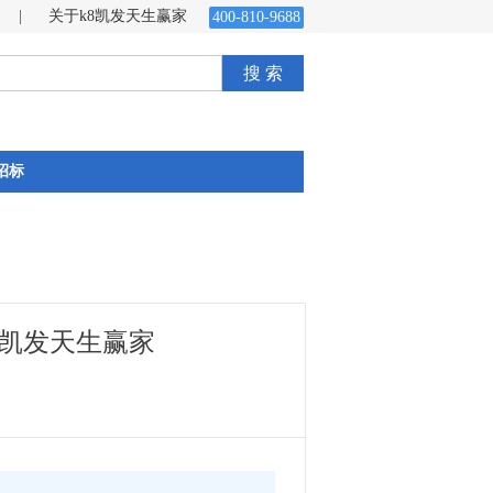
|
关于k8凯发天生赢家
400-810-9688
搜 索
招标
8凯发天生赢家