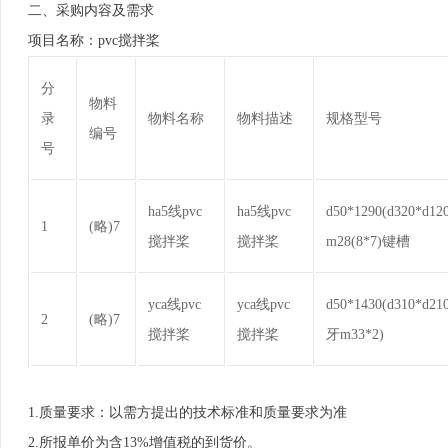
二、采购内容及需求
项目名称：pvc搅拌桨
分
物料
录
物料名称
物料描述
规格型号
编号
号
ha5线pvc
ha5线pvc
d50*1290(d320*d1
1
(略)7
搅拌桨
搅拌桨
m28(8*7)键槽
yca线pvc
yca线pvc
d50*1430(d310*d21
2
(略)7
搅拌桨
搅拌桨
牙m33*2)
1.质量要求：以需方提出的技术标准和质量要求为准
2.所报单价为含13%增值税的到货价。