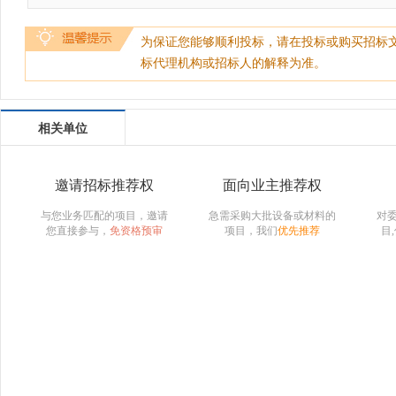
为保证您能够顺利投标，请在投标或购买招标
标代理机构或招标人的解释为准。
相关单位
邀请招标推荐权
面向业主推荐权
与您业务匹配的项目，邀请
急需采购大批设备或材料的
对
您直接参与，
免资格预审
项目，我们
优先推荐
目