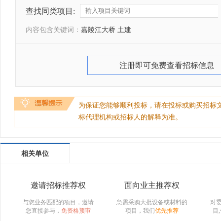
查找同类项目:
内容包含关键词：
嘉陵江大桥 土建
注册即可免费查看招标信息
为保证您能够顺利投标，请在投标或购买招标
标代理机构或招标人的解释为准。
相关单位
邀请招标推荐权
面向业主推荐权
与您业务匹配的项目，邀请
急需采购大批设备或材料的
对
您直接参与，
免资格预审
项目，我们
优先推荐
目