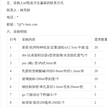
五、采购人k8凯发天生赢家的联系方式
联系人：林亮财
电话：*
邮箱：*@*r-bmt.com
六、采购明细
行号
采购内容
需求数
1
新星/杭州特种纸业/定量滤纸/φ12.5cm.中速/盒
20
2
dbt-比表面积仪器u型管玻璃/水泥勃氏透气/个
2
3
puc (略) 管/内径3mm/米
5
4
乳胶软管耐酸碱/内径0.8mm/外径1.2mm/米
20
5
玻璃烧杯/200ml带刻度/个
10
6
钢丝刷加密/单孔直径3.2mm/毛长26mm/把
5
7
gz-75振动台下料漏斗/个
3
8
标准筛/直径200毫米/260目/个
2