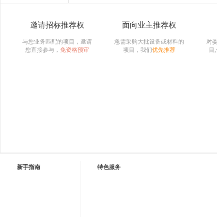
邀请招标推荐权
面向业主推荐权
与您业务匹配的项目，邀请
急需采购大批设备或材料的
对
您直接参与，
免资格预审
项目，我们
优先推荐
目
新手指南
特色服务