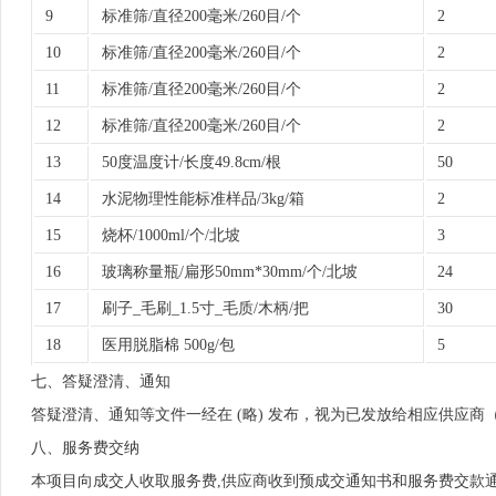
9
标准筛/直径200毫米/260目/个
2
10
标准筛/直径200毫米/260目/个
2
11
标准筛/直径200毫米/260目/个
2
12
标准筛/直径200毫米/260目/个
2
13
50度温度计/长度49.8cm/根
50
14
水泥物理性能标准样品/3kg/箱
2
15
烧杯/1000ml/个/北坡
3
16
玻璃称量瓶/扁形50mm*30mm/个/北坡
24
17
刷子_毛刷_1.5寸_毛质/木柄/把
30
18
医用脱脂棉 500g/包
5
七、答疑澄清、通知
答疑澄清、通知等文件一经在 (略) 发布，视为已发放给相应供应商（
八、服务费交纳
本项目向成交人收取服务费,供应商收到预成交通知书和服务费交款通知书