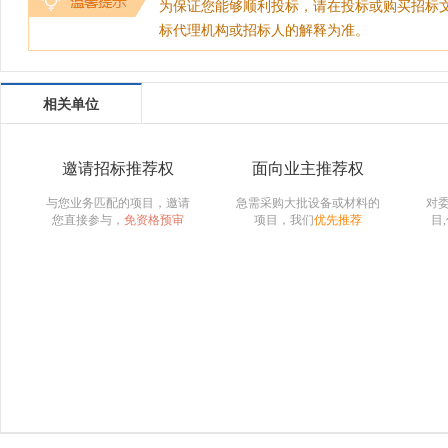
为保证您能够顺利投标，请在投标或购买招标
标代理机构或招标人的解释为准。
相关单位
邀请招标推荐权
面向业主推荐权
与您业务匹配的项目，邀请
急需采购大批设备或材料的
对
您直接参与，
免资格预审
项目，我们
优先推荐
目